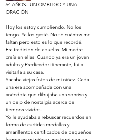
64 AÑOS...UN OMBLIGO Y UNA 
ORACIÓN
Hoy los estoy cumpliendo. No los 
tengo. Ya los gasté. No sé cuántos me 
faltan pero esto es lo que recordé.
Era tradición de abuelas. Mi madre 
creía en ellas. Cuando ya era un joven 
adulto y Predicador itinerante, fui a 
visitarla a su casa.
Sacaba viejas fotos de mi niñez. Cada 
una era acompañada con una 
anécdota que dibujaba una sonrisa y 
un dejo de nostalgia acerca de 
tiempos vividos.
Yo le ayudaba a rebuscar recuerdos en 
forma de curtidas medallas y 
amarillentos certificados de pequeños 
logros en mi niñez y me topé con un 