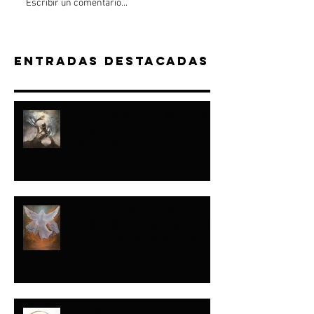
Escribir un comentario...
Entradas destacadas
“A JACOB HICE...Y
A ISRAEL FORMÉ"-
ISAÍAS
NADIE LO HABÍA
HECHO...TODOS LO
HARÍAN DESPUÉS
Y ESE DÍA…LAS