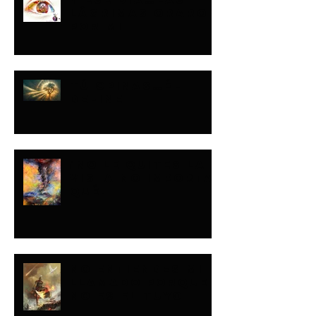
LÁGRIMAS ORARON
POR MI
TÚ OPINAS…ÉL
DEFINE
¡NO LE QUITES LA
VISTA NO IMPORTA
QUÉ!
NO ENTIENDES MI
LLAMADO PORQUE
NO ES EL TUYO