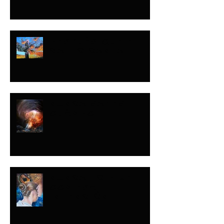
DESPUÉS QUE EL
GALLO CANTA
NUNCA SABES
CUÁNDO
NUNCA LO DIJE
CON ESA
INTENCIÓN