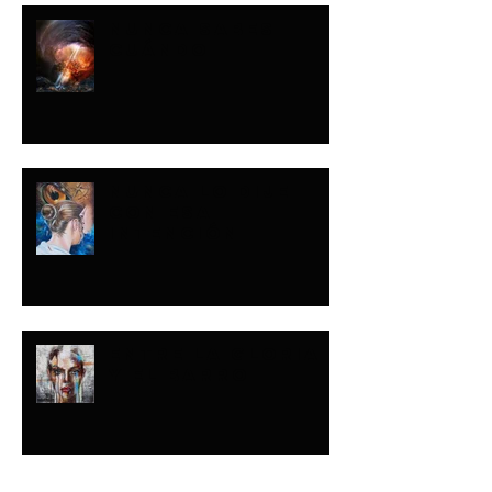
NUNCA SABES
CUÁNDO
NUNCA LO DIJE
CON ESA
INTENCIÓN
ENTRE LA GLORIA
Y EL BARRO
Buscar por tags