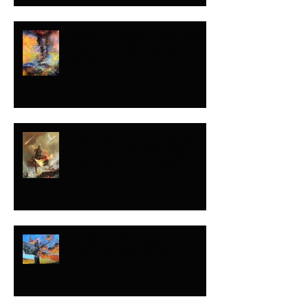
¡NO LE QUITES LA
VISTA NO IMPORTA
QUÉ!
NO ENTIENDES MI
LLAMADO PORQUE
NO ES EL TUYO
DESPUÉS QUE EL
GALLO CANTA