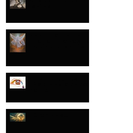
A ISRAEL FORMÉ"-
ISAÍAS
NADIE LO HABÍA
HECHO...TODOS LO
HARÍAN DESPUÉS
Y ESE DÍA…LAS
LÁGRIMAS ORARON
POR MI
TÚ OPINAS…ÉL
DEFINE