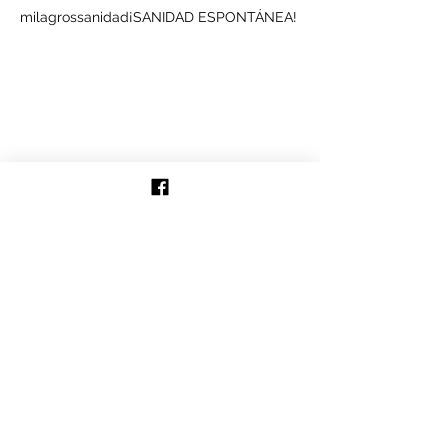
milagros
sanidad
¡SANIDAD ESPONTÁNEA!
Síguenos