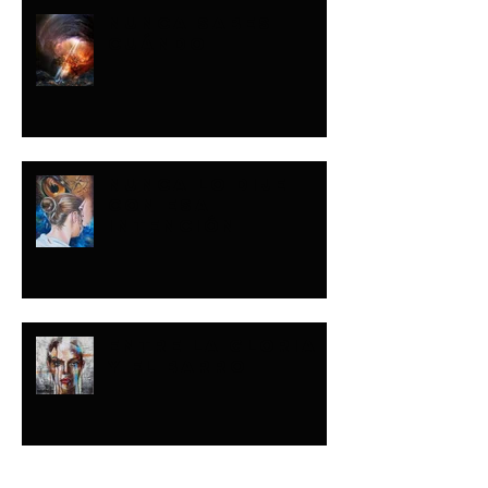
NUNCA SABES
CUÁNDO
NUNCA LO DIJE
CON ESA
INTENCIÓN
ENTRE LA GLORIA
Y EL BARRO
Buscar por tags