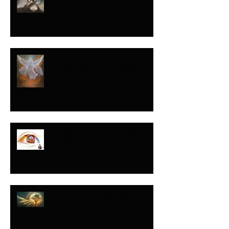
ISAÍAS
NADIE LO HABÍA
HECHO...TODOS LO
HARÍAN DESPUÉS
Y ESE DÍA…LAS
LÁGRIMAS ORARON
POR MI
TÚ OPINAS…ÉL
DEFINE