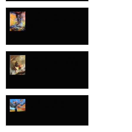
¡NO LE QUITES LA
VISTA NO IMPORTA
QUÉ!
NO ENTIENDES MI
LLAMADO PORQUE
NO ES EL TUYO
DESPUÉS QUE EL
GALLO CANTA