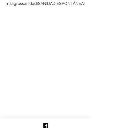
milagros
sanidad
¡SANIDAD ESPONTÁNEA!
Síguenos