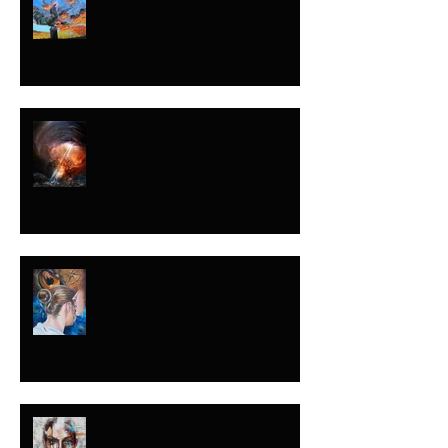
DESPUÉS QUE EL
GALLO CANTA
NUNCA SABES
CUÁNDO
NUNCA LO DIJE
CON ESA
INTENCIÓN
ENTRE LA GLORIA
Y EL BARRO