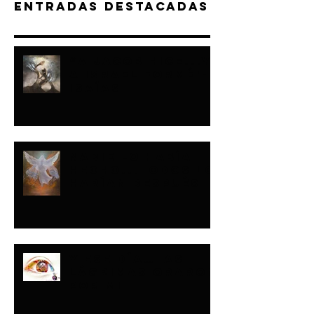
Entradas destacadas
“A JACOB HICE...Y
A ISRAEL FORMÉ"-
ISAÍAS
NADIE LO HABÍA
HECHO...TODOS LO
HARÍAN DESPUÉS
Y ESE DÍA…LAS
LÁGRIMAS ORARON
POR MI