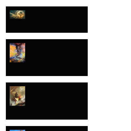
TÚ OPINAS…ÉL
DEFINE
¡NO LE QUITES LA
VISTA NO IMPORTA
QUÉ!
NO ENTIENDES MI
LLAMADO PORQUE
NO ES EL TUYO