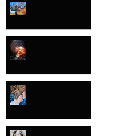
DESPUÉS QUE EL
GALLO CANTA
NUNCA SABES
CUÁNDO
NUNCA LO DIJE
CON ESA
INTENCIÓN
ENTRE LA GLORIA