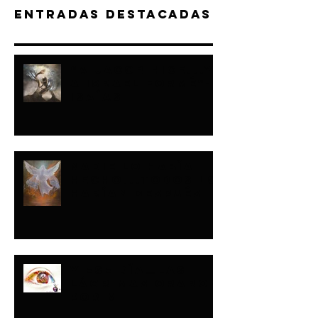
Entradas destacadas
“A JACOB HICE...Y
A ISRAEL FORMÉ"-
ISAÍAS
NADIE LO HABÍA
HECHO...TODOS LO
HARÍAN DESPUÉS
Y ESE DÍA…LAS
LÁGRIMAS ORARON
POR MI