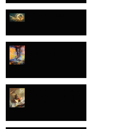
TÚ OPINAS…ÉL
DEFINE
¡NO LE QUITES LA
VISTA NO IMPORTA
QUÉ!
NO ENTIENDES MI
LLAMADO PORQUE
NO ES EL TUYO