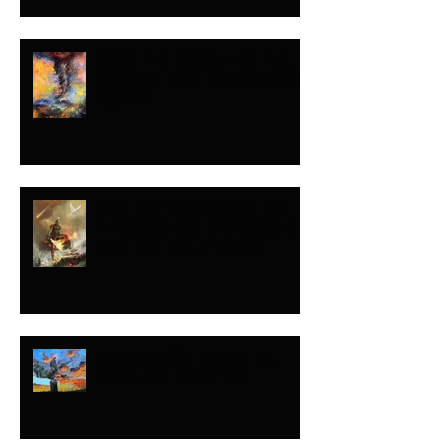
¡NO LE QUITES LA
VISTA NO IMPORTA
QUÉ!
NO ENTIENDES MI
LLAMADO PORQUE
NO ES EL TUYO
DESPUÉS QUE EL
GALLO CANTA