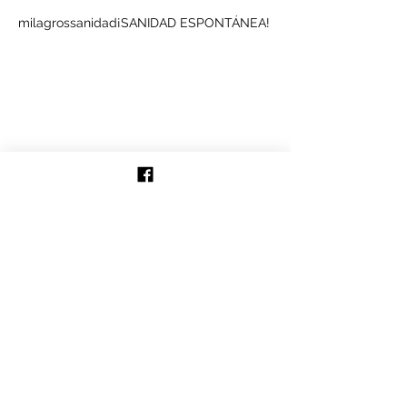
milagros
sanidad
¡SANIDAD ESPONTÁNEA!
Síguenos