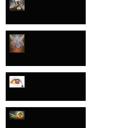
A ISRAEL FORMÉ"-
ISAÍAS
NADIE LO HABÍA
HECHO...TODOS LO
HARÍAN DESPUÉS
Y ESE DÍA…LAS
LÁGRIMAS ORARON
POR MI
TÚ OPINAS…ÉL
DEFINE