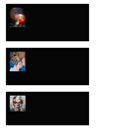
NUNCA SABES
CUÁNDO
NUNCA LO DIJE
CON ESA
INTENCIÓN
ENTRE LA GLORIA
Y EL BARRO
Buscar por tags