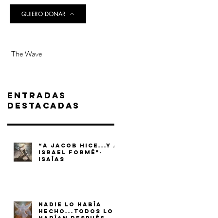
QUIERO DONAR
The Wave
Entradas
destacadas
“A JACOB HICE...Y A
ISRAEL FORMÉ"-
ISAÍAS
NADIE LO HABÍA
HECHO...TODOS LO