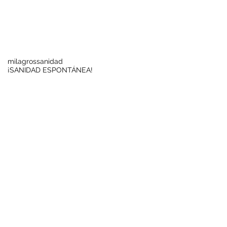
Buscar por tags
milagros
sanidad
¡SANIDAD ESPONTÁNEA!
Síguenos