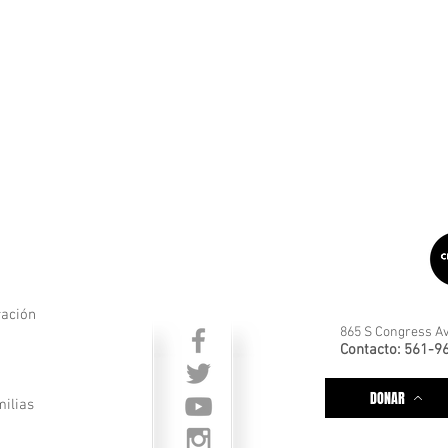
ración
865 S Congress Av
Contacto: 561-9
DONAR
milias