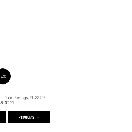
e. Palm Springs, Fl .33406
65-3291
PRIMICIAS