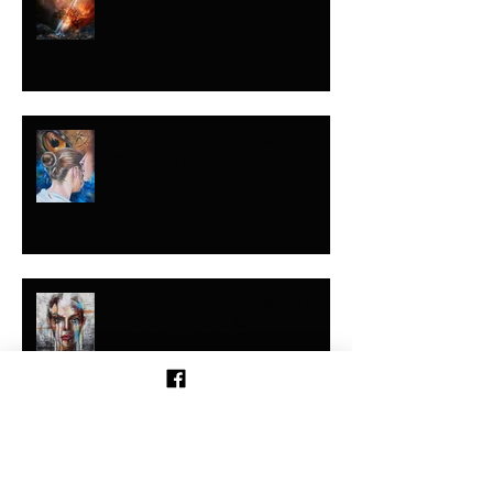
NUNCA LO DIJE
CON ESA
INTENCIÓN
ENTRE LA GLORIA
Y EL BARRO
Buscar por tags
milagros
sanidad
¡SANIDAD ESPONTÁNEA!
Síguenos