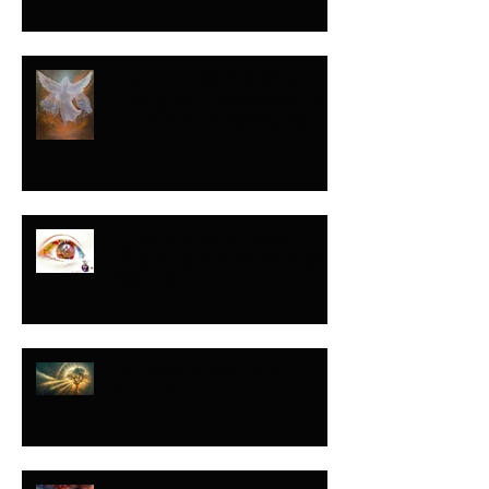
NADIE LO HABÍA
HECHO...TODOS LO
HARÍAN DESPUÉS
Y ESE DÍA…LAS
LÁGRIMAS ORARON
POR MI
TÚ OPINAS…ÉL
DEFINE