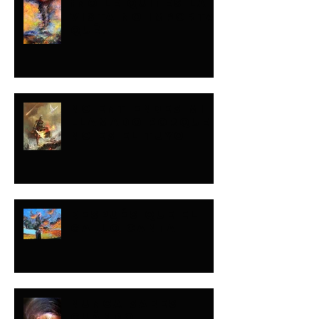
¡NO LE QUITES LA
VISTA NO IMPORTA
QUÉ!
NO ENTIENDES MI
LLAMADO PORQUE
NO ES EL TUYO
DESPUÉS QUE EL
GALLO CANTA
NUNCA SABES
CUÁNDO