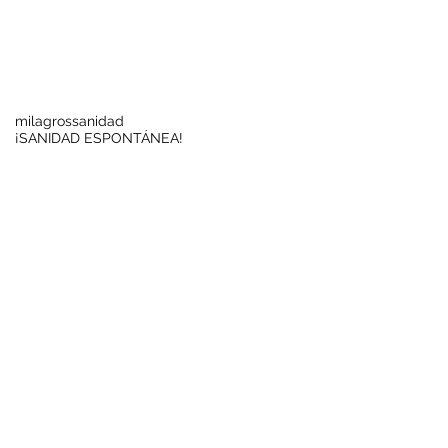
Buscar por tags
milagros
sanidad
¡SANIDAD ESPONTÁNEA!
Síguenos