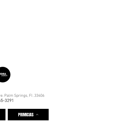
e. Palm Springs, Fl .33406
65-3291
PRIMICIAS