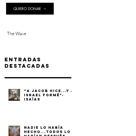
QUIERO DONAR
The Wave
Entradas
destacadas
“A JACOB HICE...Y A
ISRAEL FORMÉ"-
ISAÍAS
NADIE LO HABÍA
HECHO...TODOS LO