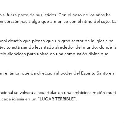
si fuera parte de sus latidos. Con el paso de los años he 
mi corazón hacia algo que armonice con el ritmo del suyo. Es 
l desafío que pienso que un gran sector de la iglesia ha 
rcito está siendo levantado alrededor del mundo, donde la 
rcio silencioso para unirse en una combustión divina que 
 en el timón que da dirección al poder del Espíritu Santo en 
cional se volverá a acuartelar en una ambiciosa misión multi 
n a cada iglesia en un “LUGAR TERRIBLE”.