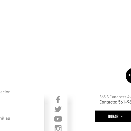
ración
865 S Congress Av
Contacto: 561-9
DONAR
milias