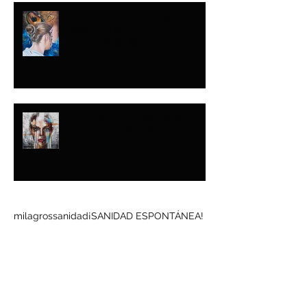
NUNCA LO DIJE
CON ESA
INTENCIÓN
ENTRE LA GLORIA
Y EL BARRO
Buscar por tags
milagros
sanidad
¡SANIDAD ESPONTÁNEA!
Síguenos