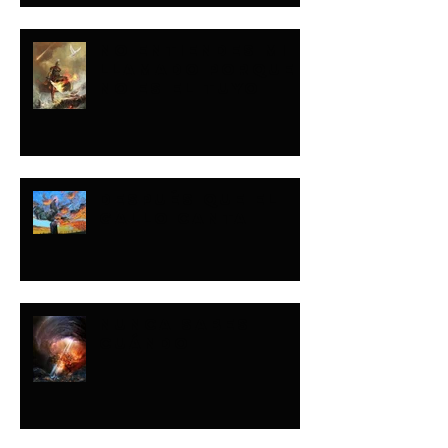
NO ENTIENDES MI
LLAMADO PORQUE
NO ES EL TUYO
DESPUÉS QUE EL
GALLO CANTA
NUNCA SABES
CUÁNDO