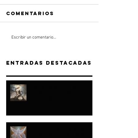
Comentarios
Escribir un comentario...
Entradas destacadas
“A JACOB HICE...Y
A ISRAEL FORMÉ"-
ISAÍAS
NADIE LO HABÍA
HECHO...TODOS LO