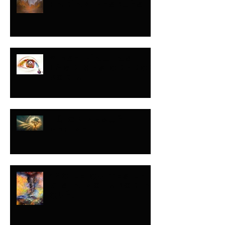
HARÍAN DESPUÉS
Y ESE DÍA…LAS
LÁGRIMAS ORARON
POR MI
TÚ OPINAS…ÉL
DEFINE
¡NO LE QUITES LA
VISTA NO IMPORTA
QUÉ!