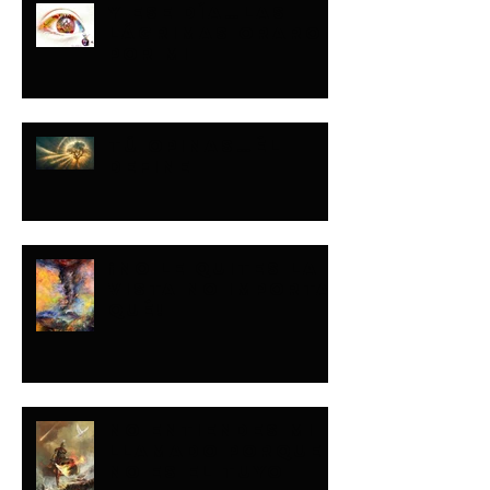
Y ESE DÍA…LAS
LÁGRIMAS ORARON
POR MI
TÚ OPINAS…ÉL
DEFINE
¡NO LE QUITES LA
VISTA NO IMPORTA
QUÉ!
NO ENTIENDES MI
LLAMADO PORQUE
NO ES EL TUYO