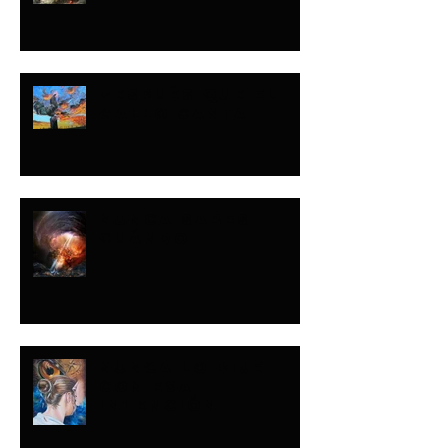
DESPUÉS QUE EL
GALLO CANTA
NUNCA SABES
CUÁNDO
NUNCA LO DIJE
CON ESA
INTENCIÓN