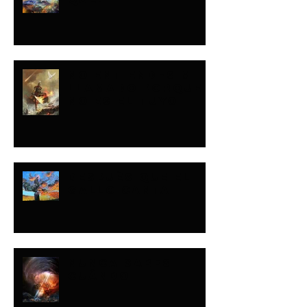
NO ENTIENDES MI
LLAMADO PORQUE
NO ES EL TUYO
DESPUÉS QUE EL
GALLO CANTA
NUNCA SABES
CUÁNDO