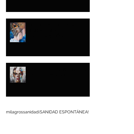
NUNCA LO DIJE
CON ESA
INTENCIÓN
ENTRE LA GLORIA
Y EL BARRO
Buscar por tags
milagros
sanidad
¡SANIDAD ESPONTÁNEA!
Síguenos