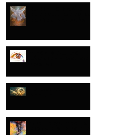
NADIE LO HABÍA
HECHO...TODOS LO
HARÍAN DESPUÉS
Y ESE DÍA…LAS
LÁGRIMAS ORARON
POR MI
TÚ OPINAS…ÉL
DEFINE
¡NO LE QUITES LA
VISTA NO IMPORTA
QUÉ!