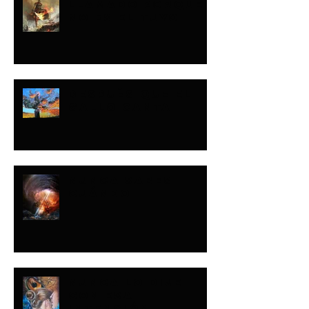
LLAMADO PORQUE
NO ES EL TUYO
DESPUÉS QUE EL
GALLO CANTA
NUNCA SABES
CUÁNDO
NUNCA LO DIJE
CON ESA
INTENCIÓN