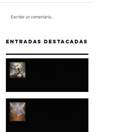
Escribir un comentario...
Entradas destacadas
“A JACOB HICE...Y
A ISRAEL FORMÉ"-
ISAÍAS
NADIE LO HABÍA
HECHO...TODOS LO
HARÍAN DESPUÉS