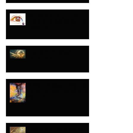
Y ESE DÍA…LAS
LÁGRIMAS ORARON
POR MI
TÚ OPINAS…ÉL
DEFINE
¡NO LE QUITES LA
VISTA NO IMPORTA
QUÉ!
NO ENTIENDES MI