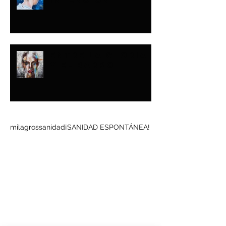
ENTRE LA GLORIA
Y EL BARRO
Buscar por tags
milagros
sanidad
¡SANIDAD ESPONTÁNEA!
Síguenos