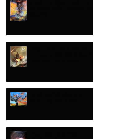
¡NO LE QUITES LA
VISTA NO IMPORTA
QUÉ!
NO ENTIENDES MI
LLAMADO PORQUE
NO ES EL TUYO
DESPUÉS QUE EL
GALLO CANTA
NUNCA SABES