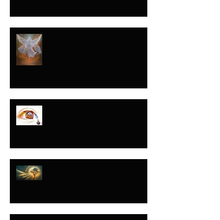
NADIE LO HABÍA
HECHO...TODOS LO
HARÍAN DESPUÉS
Y ESE DÍA…LAS
LÁGRIMAS ORARON
POR MI
TÚ OPINAS…ÉL
DEFINE