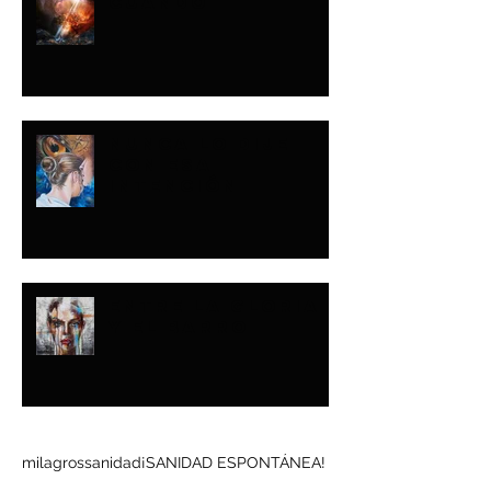
CUÁNDO
NUNCA LO DIJE
CON ESA
INTENCIÓN
ENTRE LA GLORIA
Y EL BARRO
Buscar por tags
milagros
sanidad
¡SANIDAD ESPONTÁNEA!