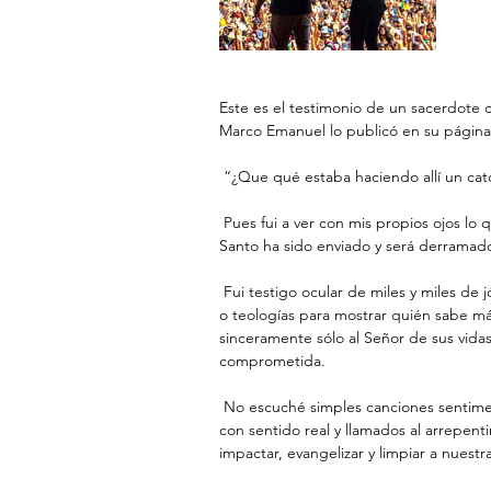
Este es el testimonio de un sacerdote c
Marco Emanuel lo publicó en su página
 “¿Que qué estaba haciendo allí un cat
 Pues fui a ver con mis propios ojos lo que le contaremos a las generaciones futuras: que el Espíritu 
Santo ha sido enviado y será derramado
 Fui testigo ocular de miles y miles de jóvenes que no estaban preocupados por hablar de filosofía 
o teologías para mostrar quién sabe más
sinceramente sólo al Señor de sus vida
comprometida.
 No escuché simples canciones sentimentales ni tampoco un evangelio barato. Escuché palabras 
con sentido real y llamados al arrepent
impactar, evangelizar y limpiar a nuestr