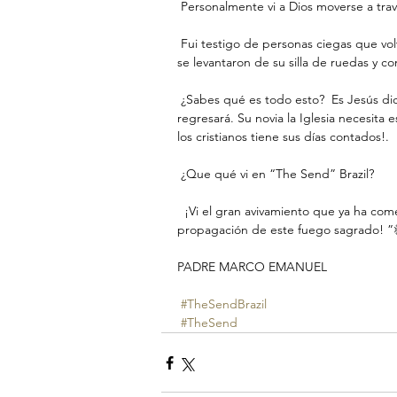
 Personalmente vi a Dios moverse a tr
 Fui testigo de personas ciegas que volvieron a ver, sordos que comenzaron a escuchar, lisiados que 
se levantaron de su silla de ruedas y 
 ¿Sabes qué es todo esto?  Es Jesús diciéndole a Satanás, "¡ya es suficiente!". Nuestro amado novio 
regresará. Su novia la Iglesia necesita 
los cristianos tiene sus días contados!.
 ¿Que qué vi en “The Send” Brazil?
  ¡Vi el gran avivamiento que ya ha comenzado, y todo el infierno junto no podrá detener la 
propagación de este fuego sagrado! ”
PADRE MARCO EMANUEL
#TheSendBrazil
#TheSend