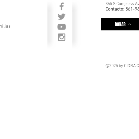
865 S Congress Av
Contacto: 561-9
DONAR
milias
@2025
by CIDRA 