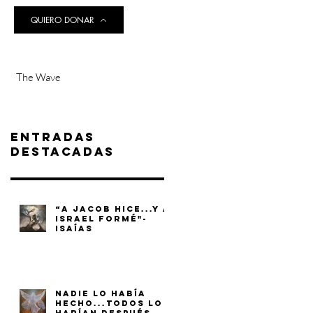
QUIERO DONAR
The Wave
Entradas
destacadas
“A JACOB HICE...Y A
ISRAEL FORMÉ"-
ISAÍAS
NADIE LO HABÍA
HECHO...TODOS LO