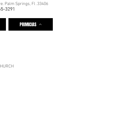
e. Palm Springs, Fl .33406
65-3291
PRIMICIAS
CHURCH