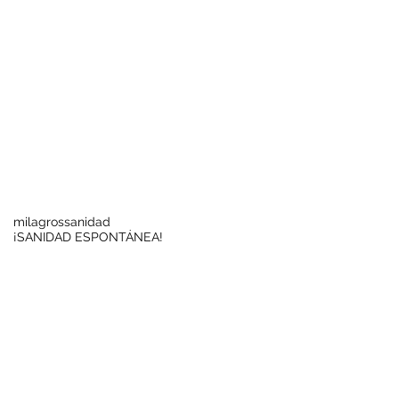
Buscar por tags
milagros
sanidad
¡SANIDAD ESPONTÁNEA!
Síguenos