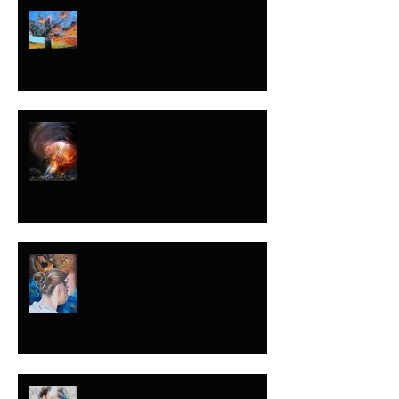
DESPUÉS QUE EL
GALLO CANTA
NUNCA SABES
CUÁNDO
NUNCA LO DIJE
CON ESA
INTENCIÓN
ENTRE LA GLORIA