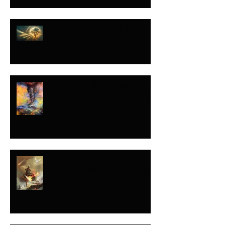
TÚ OPINAS…ÉL
DEFINE
¡NO LE QUITES LA
VISTA NO IMPORTA
QUÉ!
NO ENTIENDES MI
LLAMADO PORQUE
NO ES EL TUYO