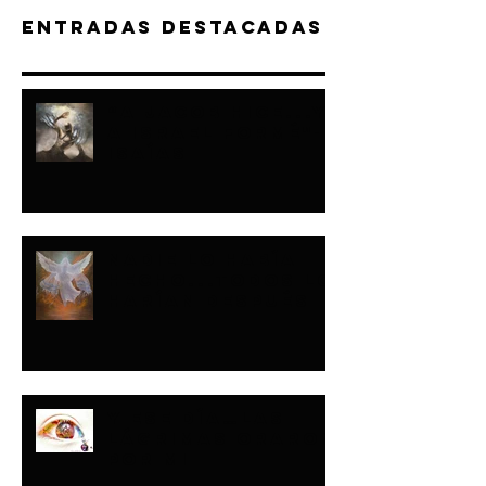
Entradas destacadas
“A JACOB HICE...Y
A ISRAEL FORMÉ"-
ISAÍAS
NADIE LO HABÍA
HECHO...TODOS LO
HARÍAN DESPUÉS
Y ESE DÍA…LAS
LÁGRIMAS ORARON
POR MI