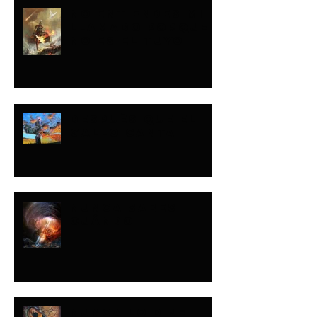
NO ENTIENDES MI
LLAMADO PORQUE
NO ES EL TUYO
DESPUÉS QUE EL
GALLO CANTA
NUNCA SABES
CUÁNDO
NUNCA LO DIJE