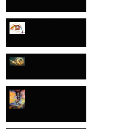
Y ESE DÍA…LAS
LÁGRIMAS ORARON
POR MI
TÚ OPINAS…ÉL
DEFINE
¡NO LE QUITES LA
VISTA NO IMPORTA
QUÉ!