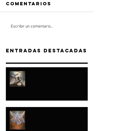
Comentarios
Escribir un comentario...
Entradas destacadas
“A JACOB HICE...Y
A ISRAEL FORMÉ"-
ISAÍAS
NADIE LO HABÍA
HECHO...TODOS LO
HARÍAN DESPUÉS