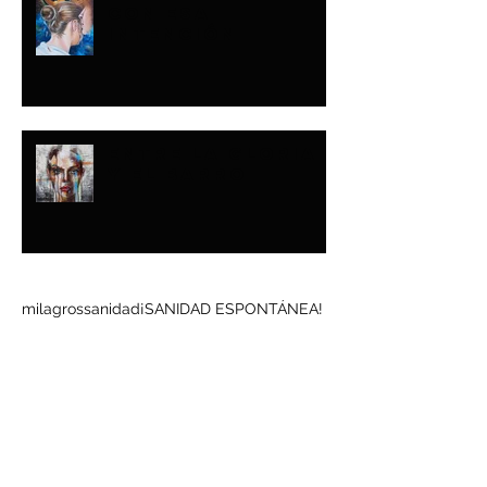
CON ESA
INTENCIÓN
ENTRE LA GLORIA
Y EL BARRO
Buscar por tags
milagros
sanidad
¡SANIDAD ESPONTÁNEA!
Síguenos