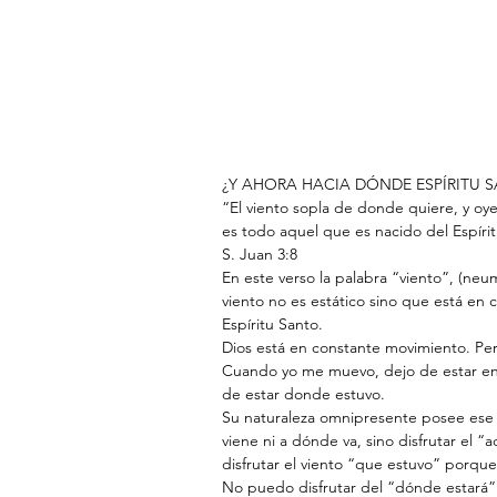
¿Y AHORA HACIA DÓNDE ESPÍRITU 
“El viento sopla de donde quiere, y oye
es todo aquel que es nacido del Espírit
‭‭S. Juan‬ ‭3:8‬ ‭
En este verso la palabra “viento”, (neum
viento no es estático sino que está en
Espíritu Santo.
Dios está en constante movimiento. Pe
Cuando yo me muevo, dejo de estar en
de estar donde estuvo.
Su naturaleza omnipresente posee ese 
viene ni a dónde va, sino disfrutar el 
disfrutar el viento “que estuvo” porque 
No puedo disfrutar del “dónde estará” p