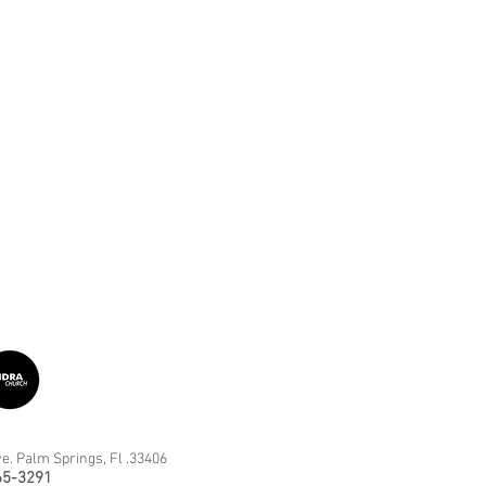
e. Palm Springs, Fl .33406
65-3291