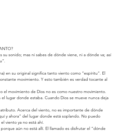
SANTO?
s su sonido; mas ni sabes de dónde viene, ni a dónde va; así 
u”.
a) en su original significa tanto viento como “espíritu”. El 
 constante movimiento. Y esto también es verdad tocante al 
ro el movimiento de Dios no es como nuestro movimiento. 
 el lugar donde estaba. Cuando Dios se mueve nunca deja 
atributo. Acerca del viento, no es importante de dónde 
“aquí y ahora” del lugar donde está soplando. No puedo 
el viento ya no está ahí.
orque aún no está allí. El llamado es disfrutar el “dónde 