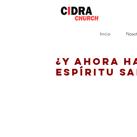
Inicio
Nosot
¿Y AHORA H
ESPÍRITU S