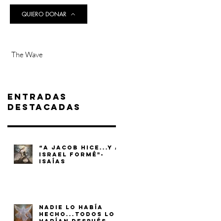
QUIERO DONAR
The Wave
Entradas
destacadas
“A JACOB HICE...Y A
ISRAEL FORMÉ"-
ISAÍAS
NADIE LO HABÍA
HECHO...TODOS LO