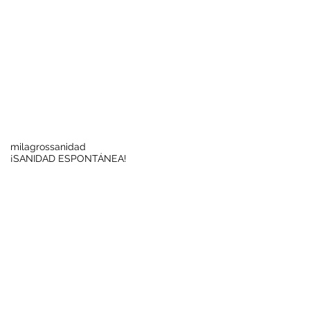
Buscar por tags
milagros
sanidad
¡SANIDAD ESPONTÁNEA!
Síguenos