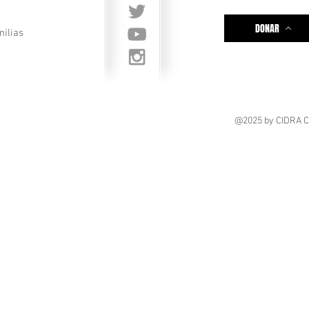
DONAR
milias
@2025
by CIDRA 