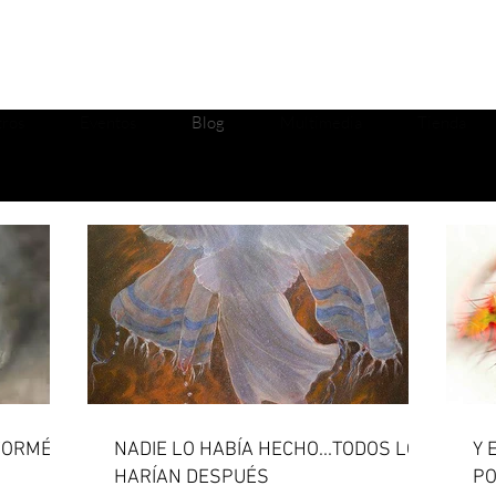
ros
Eventos
Blog
Multimedia
Tienda
 FORMÉ"-
NADIE LO HABÍA HECHO...TODOS LO
Y 
HARÍAN DESPUÉS
PO