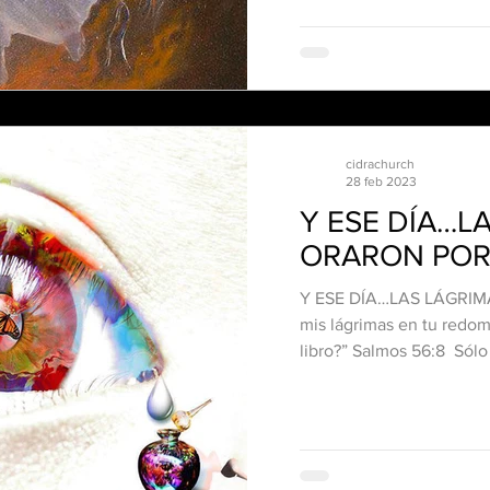
cidrachurch
28 feb 2023
Y ESE DÍA…L
ORARON POR
Y ESE DÍA…LAS LÁGRIM
mis lágrimas en tu redom
libro?” ‭‭Salm