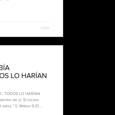
BÍA
OS LO HARÍAN
...TODOS LO HARÍAN
ntro de sí: Si tocare
solamente su manto, seré salva.” ‭‭S. Mateo‬ ‭9:21‬...