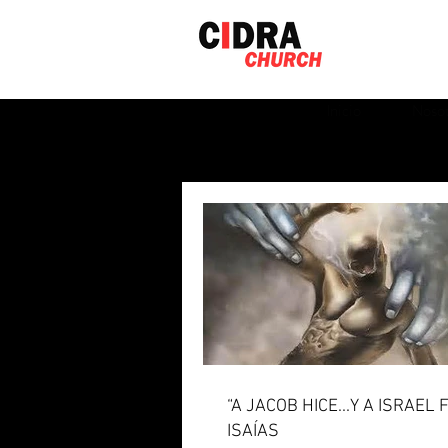
Inicio
Nosot
Reciente
“A JACOB HICE...Y A ISRAEL
ISAÍAS