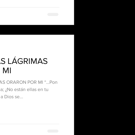
AS LÁGRIMAS
 MI
AS ORARON POR MI “…Pon
a; ¿No están ellas en tu
os‬ ‭56‬:‭8‬ ‭ Sólo a Dios se...