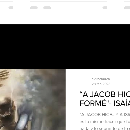
cidrachurch
28 feb 2023
“A JACOB HIC
FORMÉ"- ISAÍ
“A JACOB HICE...Y A IS
es lo mismo hacer que form
nada y lo segundo de lo 