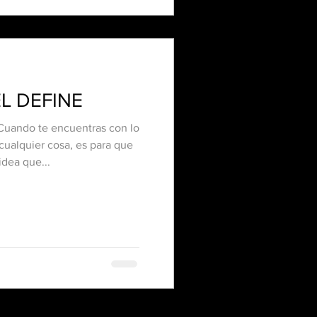
L DEFINE
ando te encuentras con lo
cualquier cosa, es para que
idea que...