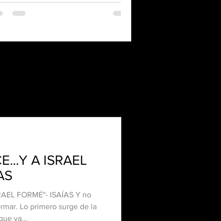
E...Y A ISRAEL
AS
RAEL FORMÉ"- ISAÍAS Y no
ar. Lo primero surge de la
que ya...