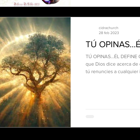
cidrachurch
28 feb 2023
TÚ OPINAS…É
TÚ OPINAS…ÉL DEFINE Cu
que Dios dice acerca de 
tú renuncies a cualquier 