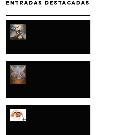
Entradas destacadas
“A JACOB HICE...Y
A ISRAEL FORMÉ"-
ISAÍAS
NADIE LO HABÍA
HECHO...TODOS LO
HARÍAN DESPUÉS
Y ESE DÍA…LAS
LÁGRIMAS ORARON
POR MI