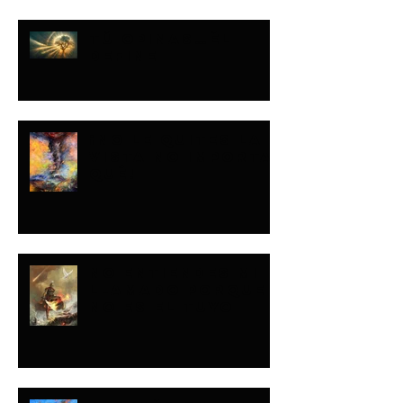
TÚ OPINAS…ÉL
DEFINE
¡NO LE QUITES LA
VISTA NO IMPORTA
QUÉ!
NO ENTIENDES MI
LLAMADO PORQUE
NO ES EL TUYO