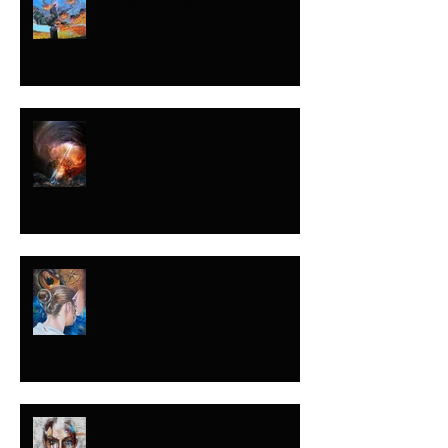
DESPUÉS QUE EL
GALLO CANTA
NUNCA SABES
CUÁNDO
NUNCA LO DIJE
CON ESA
INTENCIÓN
ENTRE LA GLORIA
Y EL BARRO