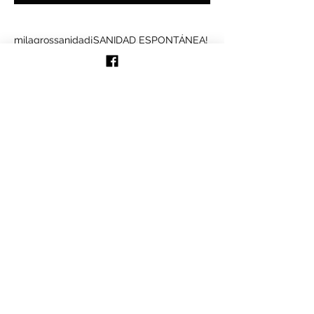
Buscar por tags
milagros
sanidad
¡SANIDAD ESPONTÁNEA!
Síguenos