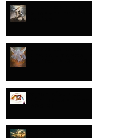
“A JACOB HICE...Y
A ISRAEL FORMÉ"-
ISAÍAS
NADIE LO HABÍA
HECHO...TODOS LO
HARÍAN DESPUÉS
Y ESE DÍA…LAS
LÁGRIMAS ORARON
POR MI
TÚ OPINAS…ÉL
DEFINE