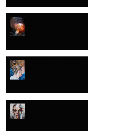
NUNCA SABES
CUÁNDO
NUNCA LO DIJE
CON ESA
INTENCIÓN
ENTRE LA GLORIA
Y EL BARRO