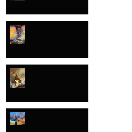
¡NO LE QUITES LA
VISTA NO IMPORTA
QUÉ!
NO ENTIENDES MI
LLAMADO PORQUE
NO ES EL TUYO
DESPUÉS QUE EL
GALLO CANTA