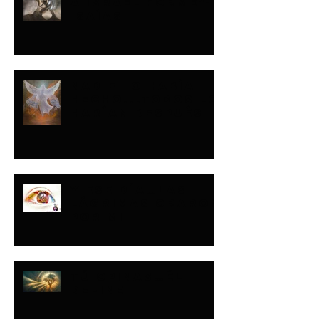
A ISRAEL FORMÉ"-
ISAÍAS
NADIE LO HABÍA
HECHO...TODOS LO
HARÍAN DESPUÉS
Y ESE DÍA…LAS
LÁGRIMAS ORARON
POR MI
TÚ OPINAS…ÉL
DEFINE