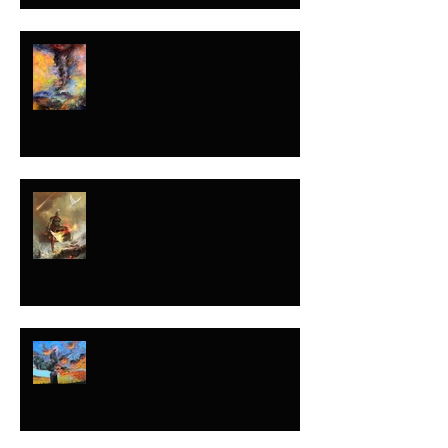
¡NO LE QUITES LA
VISTA NO IMPORTA
QUÉ!
NO ENTIENDES MI
LLAMADO PORQUE
NO ES EL TUYO
DESPUÉS QUE EL
GALLO CANTA