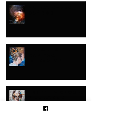
NUNCA SABES
CUÁNDO
NUNCA LO DIJE
CON ESA
INTENCIÓN
ENTRE LA GLORIA
Y EL BARRO
Buscar por tags