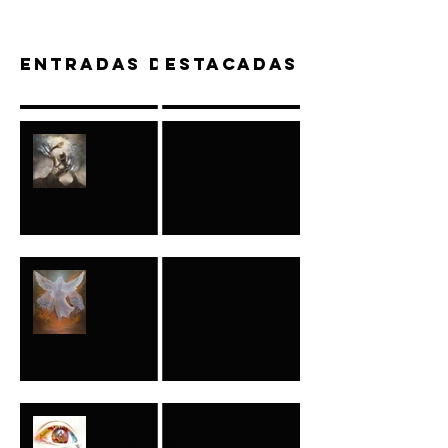
Entradas destacadas
“A JACOB HICE...Y
A ISRAEL FORMÉ"-
ISAÍAS
NADIE LO HABÍA
HECHO...TODOS LO
HARÍAN DESPUÉS
Y ESE DÍA…LAS
LÁGRIMAS ORARON