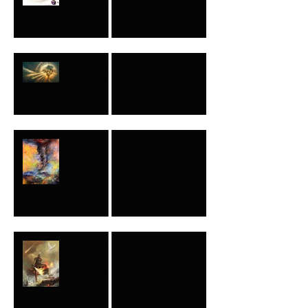
POR MI
TÚ OPINAS…ÉL
DEFINE
¡NO LE QUITES LA
VISTA NO IMPORTA
QUÉ!
NO ENTIENDES MI
LLAMADO PORQUE
NO ES EL TUYO