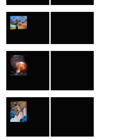
DESPUÉS QUE EL
GALLO CANTA
NUNCA SABES
CUÁNDO
NUNCA LO DIJE
CON ESA
INTENCIÓN