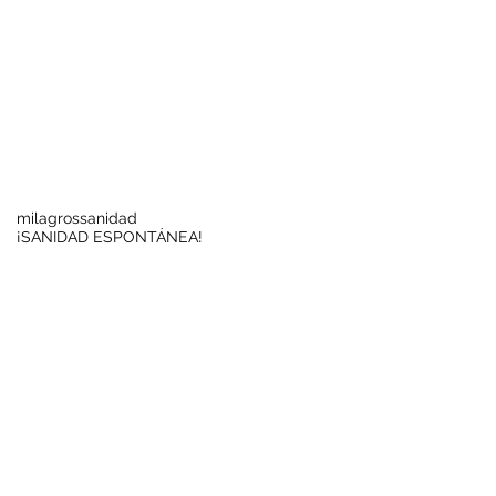
Buscar por tags
milagros
sanidad
¡SANIDAD ESPONTÁNEA!
Síguenos