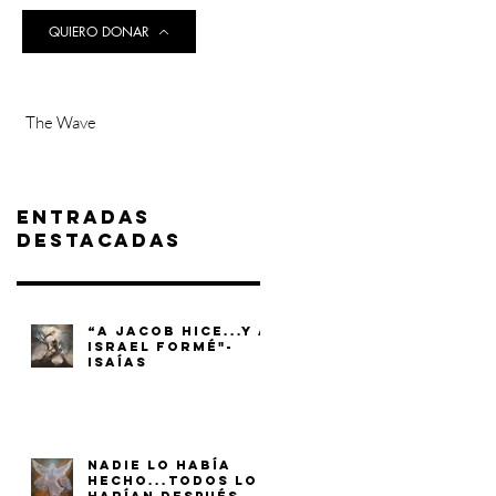
QUIERO DONAR
The Wave
Entradas
destacadas
“A JACOB HICE...Y A
ISRAEL FORMÉ"-
ISAÍAS
NADIE LO HABÍA
HECHO...TODOS LO