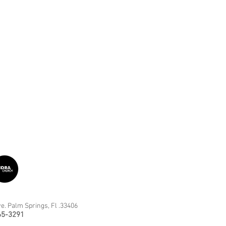
e. Palm Springs, Fl .33406
65-3291