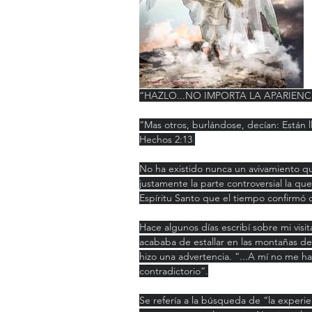
“HAZLO...NO IMPORTA LA APARIEN
“Mas otros, burlándose, decían: Están 
‭‭Hechos‬ ‭2:13‬ ‭
No ha existido nunca un avivamiento qu
justamente la parte controversial la que
Espíritu Santo que el tiempo confirmó 
Hace algunos días escribí sobre mi vis
acababa de estallar en las montañas de
hizo una advertencia. “...A mí no me ha
contradictorio”.
Se refería a la búsqueda de “la experien