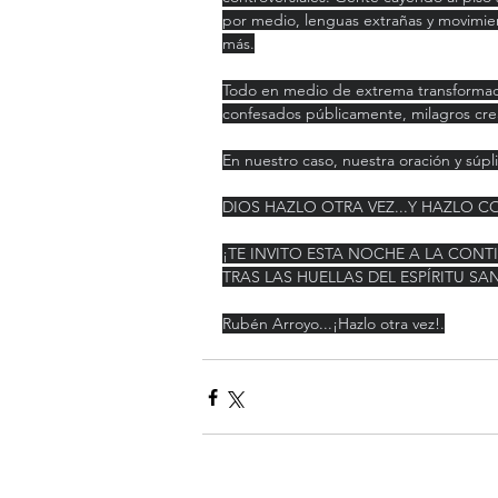
por medio, lenguas extrañas y movimien
más.
Todo en medio de extrema transformaci
confesados públicamente, milagros crea
En nuestro caso, nuestra oración y súpli
DIOS HAZLO OTRA VEZ...Y HAZLO 
¡TE INVITO ESTA NOCHE A LA CONT
TRAS LAS HUELLAS DEL ESPÍRITU SA
Rubén Arroyo...¡Hazlo otra vez!.