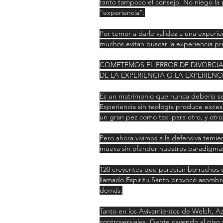
tanto tampoco el consejo. No niego la
“experiencia”.
Por temor a darle validez a una exper
muchos evitan buscar la experiencia pre
COMETEMOS EL ERROR DE DIVORCIA
DE LA EXPERIENCIA O LA EXPERIENC
Es un matrimonio que nunca debería sepa
Experiencia sin teología produce exces
un gran pez como taxi para otro, y otr
Pero ahora vivimos a la defensiva temi
mueva sin ofender nuestros paradigmas
120 creyentes que parecían borrachos 
llamado Espíritu Santo provocó asombro
demás.
Tanto en los Avivamientos de Welch, Azu
controversiales. Gente cayendo al piso 