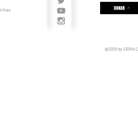
DONAR
milias
@2025
by CIDRA 