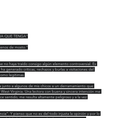
CIA QUE TENGA”
llenos de mosto.”
e no haya traído consigo algún elemento controversial. Es 
 ha generado críticas, rechazos y burlas a visitaciones del 
como legítimas.
ita junto a algunos de mis chicos a un derramamiento que 
 West Virginia. Una lectora con buena y sincera intención me 
ce sentido, me resulta altamente peligroso y a la vez 
cia”. Y pienso que no es del todo injusta la opinión y por lo 