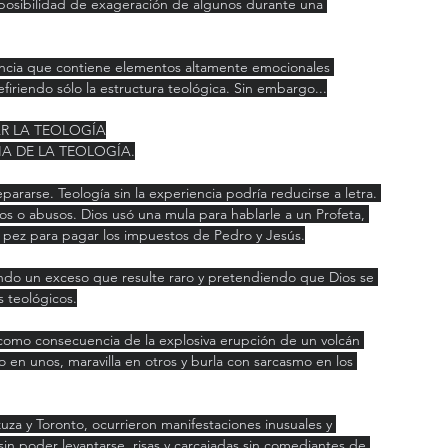
 posibilidad de exageración de algunos durante una 
iencia que contiene elementos altamente emocionales 
firiendo sólo la estructura teológica. Sin embargo...
R LA TEOLOGÍA
IA DE LA TEOLOGÍA.
rarse. Teología sin la experiencia podría reducirse a letra. 
os o abusos. Dios usó una mula para hablarle a un Profeta, 
o pez para pagar los impuestos de Pedro y Jesús.
endo un exceso que resulte raro y pretendiendo que Dios se 
 teológicos.
como consecuencia de la explosiva erupción de un volcán 
 en unos, maravilla en otros y burla con sarcasmo en los 
za y Toronto, ocurrieron manifestaciones inusuales y 
sin poder levantarse, risas y carcajadas sin comediantes de 