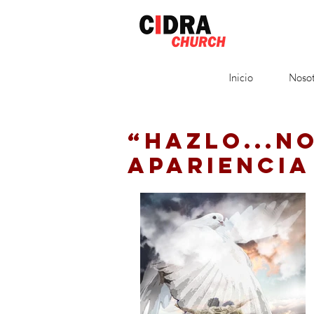
Inicio
Nosot
“HAZLO...N
APARIENCIA