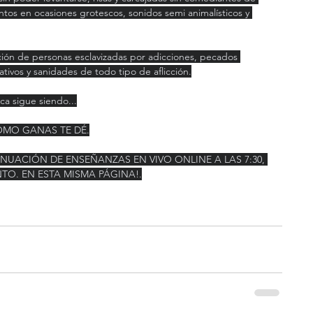
tos en ocasiones grotescos, sonidos semi animalísticos y 
ón de personas esclavizadas por adicciones, pecados 
tivos y sanidades de todo tipo de aflicción.
ca sigue siendo...
COMO GANAS TE DÉ.
INUACIÓN DE ENSEÑANZAS EN VIVO ONLINE A LAS 7:30, 
NTO. EN ESTA MISMA PÁGINA!.