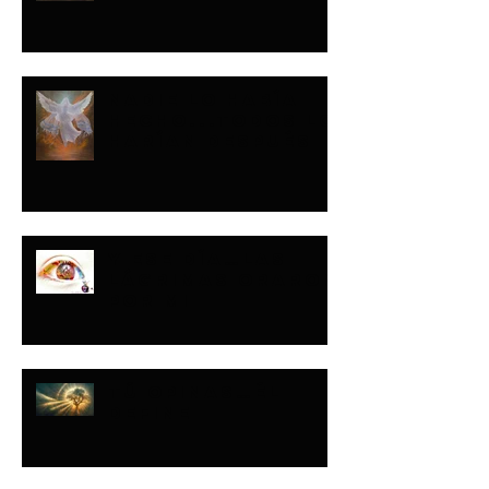
NADIE LO HABÍA
HECHO...TODOS LO
HARÍAN DESPUÉS
Y ESE DÍA…LAS
LÁGRIMAS ORARON
POR MI
TÚ OPINAS…ÉL
DEFINE