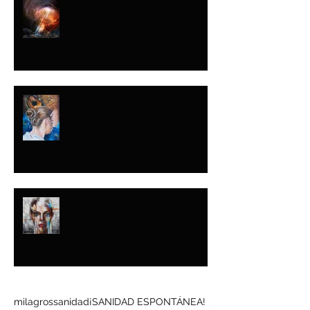
CUÁNDO
NUNCA LO DIJE
CON ESA
INTENCIÓN
ENTRE LA GLORIA
Y EL BARRO
Buscar por tags
milagros
sanidad
¡SANIDAD ESPONTÁNEA!