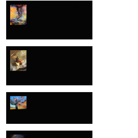
¡NO LE QUITES LA
VISTA NO IMPORTA
QUÉ!
NO ENTIENDES MI
LLAMADO PORQUE
NO ES EL TUYO
DESPUÉS QUE EL
GALLO CANTA
NUNCA SABES