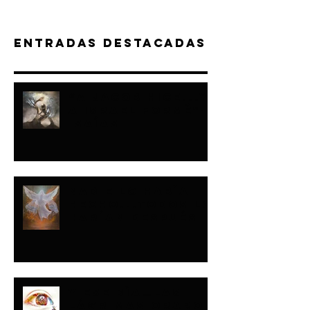
Entradas destacadas
“A JACOB HICE...Y
A ISRAEL FORMÉ"-
ISAÍAS
NADIE LO HABÍA
HECHO...TODOS LO
HARÍAN DESPUÉS
Y ESE DÍA…LAS
LÁGRIMAS ORARON