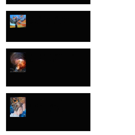
DESPUÉS QUE EL
GALLO CANTA
NUNCA SABES
CUÁNDO
NUNCA LO DIJE
CON ESA
INTENCIÓN