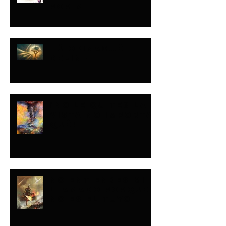
POR MI
TÚ OPINAS…ÉL
DEFINE
¡NO LE QUITES LA
VISTA NO IMPORTA
QUÉ!
NO ENTIENDES MI
LLAMADO PORQUE
NO ES EL TUYO