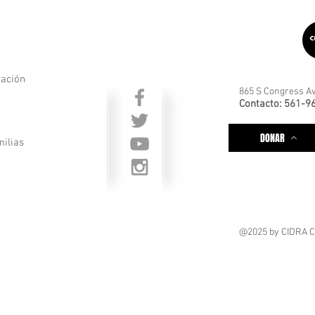
ración
865 S Congress Av
Contacto: 561-9
DONAR
milias
@2025
by CIDRA 