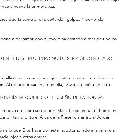
o había hecho la primera vez. 
Dios quería cambiar el diseño de “golpear” por el de 
pone a derramar vino nuevo le ha costado a más de uno no 
O EN EL DESIERTO, PERO NO LO SERÍA AL OTRO LADO 
batallas con su armadura, que ante un nuevo reto llamado 
n. Al no poder caminar con ella, David la echó a un lado.
ID HABÍA DESCUBIERTO EL DISEÑO DE LA HONDA.
ino nuevo no caerá sobre odre viejo. La columna de humo en 
ieron tan pronto el Arca de la Presencia entró al Jordán.
zón a lo que Dios hace por estar acostumbrado a la vara, o a 
de lejos a otros entrar.