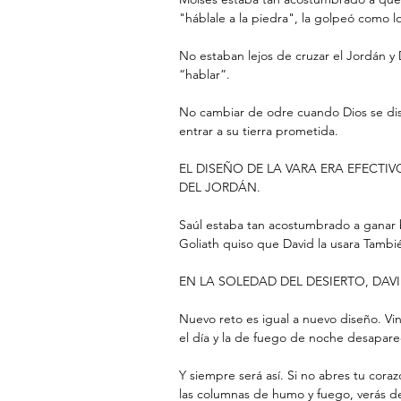
"háblale a la piedra", la golpeó como l
No estaban lejos de cruzar el Jordán y 
“hablar”. 
No cambiar de odre cuando Dios se dis
entrar a su tierra prometida. 
EL DISEÑO DE LA VARA ERA EFECTIV
DEL JORDÁN.
Saúl estaba tan acostumbrado a ganar 
Goliath quiso que David la usara Tambié
EN LA SOLEDAD DEL DESIERTO, DAV
Nuevo reto es igual a nuevo diseño. V
el día y la de fuego de noche desaparec
Y siempre será así. Si no abres tu cora
las columnas de humo y fuego, verás des