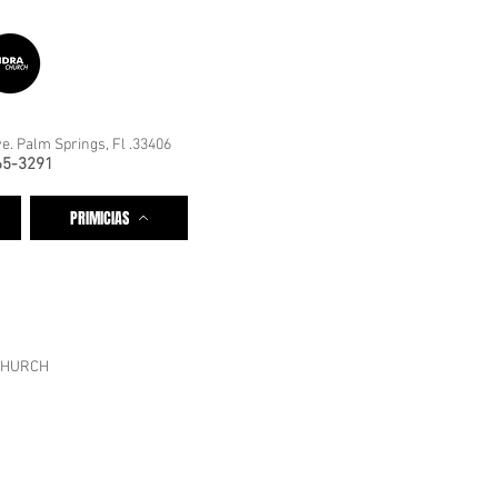
e. Palm Springs, Fl .33406
65-3291
PRIMICIAS
CHURCH