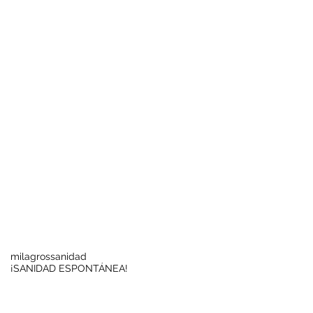
Buscar por tags
milagros
sanidad
¡SANIDAD ESPONTÁNEA!
Síguenos