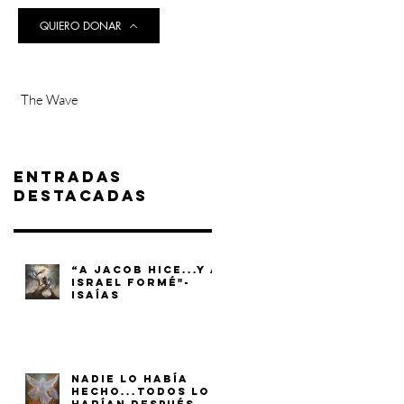
QUIERO DONAR
The Wave
Entradas
destacadas
“A JACOB HICE...Y A
ISRAEL FORMÉ"-
ISAÍAS
NADIE LO HABÍA
HECHO...TODOS LO