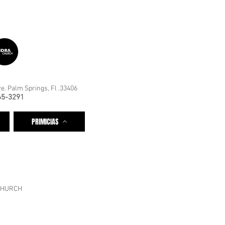
e. Palm Springs, Fl .33406
65-3291
PRIMICIAS
CHURCH