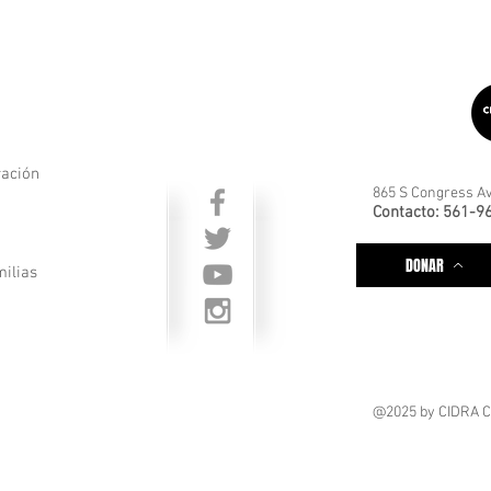
ración
865 S Congress Av
Contacto: 561-9
DONAR
milias
@2025
by CIDRA 