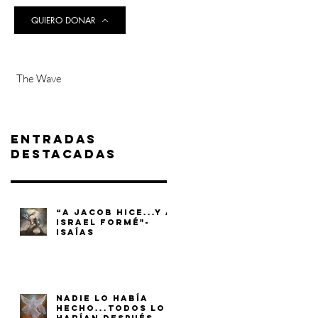
QUIERO DONAR
The Wave
Entradas
destacadas
“A JACOB HICE...Y A
ISRAEL FORMÉ"-
ISAÍAS
NADIE LO HABÍA
HECHO...TODOS LO