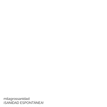
Buscar por tags
milagros
sanidad
¡SANIDAD ESPONTÁNEA!