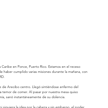
za Caribe en Ponce, Puerto Rico. Estamos en el receso 
e haber cumplido varias misiones durante la mañana, con 
RD.
se de Arecibo centro. Llegó sintiéndose enfermo del 
a temor de comer. Al pasar por nuestra mesa quiso 
mía, sanó instantáneamente de su dolencia.
i siquiera la idea por la cabeza y sin embargo, el poder 