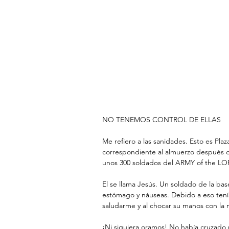
NO TENEMOS CONTROL DE ELLAS
Me refiero a las sanidades. Esto es Pla
correspondiente al almuerzo después d
unos 300 soldados del ARMY of the LO
El se llama Jesús. Un soldado de la ba
estómago y náuseas. Debido a eso tení
saludarme y al chocar su manos con la 
¡Ni siquiera oramos! No había cruzado n