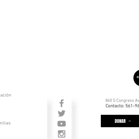
ración
865 S Congress Av
Contacto: 561-9
DONAR
milias