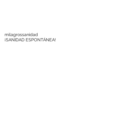
Buscar por tags
milagros
sanidad
¡SANIDAD ESPONTÁNEA!
Síguenos