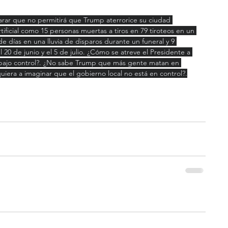
rar que no permitirá que Trump aterrorice su ciudad 
tificial como 15 personas muertas a tiros en 79 tiroteos en un 
e días en una lluvia de disparos durante un funeral y 9 
20 de junio y el 5 de julio. ¿Cómo se atreve el Presidente a 
bajo control?. ¿No sabe Trump que más gente matan en 
iquiera a imaginar que el gobierno local no está en control?.