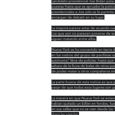
candidato presidencial Joe Biden para 
puestas hasta que se apruebe la petici
presidenciales a Joe sólo se le permita
encargan de debatir en su lugar.
La mayoría parece estar de acuerdo con
Los que aún no parecen ponerse de ac
siguen matando entre ellos.
Nueva York se ha convertido en tierra d
en los rostros del grupo de pacifistas 
autónoma” libre de policías, hasta que 
salvara de la lluvia de balas de otros p
de poder matar a otros compañeros en 
La parte buena de esta noticia es que
pesar de que todos esos lugares son 
La manera en que Nueva York se enteró d
habían quitado un billón en fondos, fue
en sus calles que no se oían desde lo
donó las pistolas.