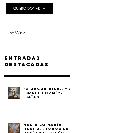
QUIERO DONAR
The Wave
Entradas
destacadas
“A JACOB HICE...Y A
ISRAEL FORMÉ"-
ISAÍAS
NADIE LO HABÍA
HECHO...TODOS LO