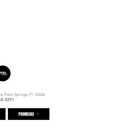
e. Palm Springs, Fl .33406
65-3291
PRIMICIAS