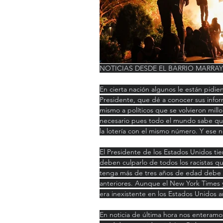
NOTICIAS DESDE EL BARRIO MARRA
En cierta nación algunos le están pidie
Presidente, que dé a conocer sus inform
mismo a políticos que se volvieron mill
necesario pues todo el mundo sabe que
la lotería con el mismo número. Y ese n
El Presidente de los Estados Unidos tie
deben culparlo de todos los racistas q
tenga más de tres años de edad debe se
anteriores. Aunque el New York Times
era inexistente en los Estados Unidos a
En noticia de última hora nos enteramos