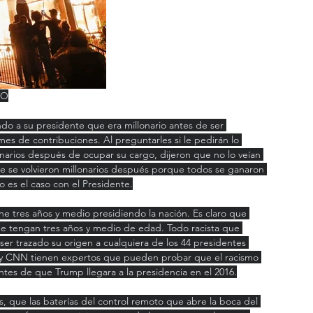
YO
ndo a su presidente que era millonario antes de ser 
es de contribuciones. Al preguntarles si le pedirán lo 
onarios después de ocupar su cargo, dijeron que no lo veían 
 se volvieron millonarios después porque todos se ganaron 
o es el caso con el Presidente.
ne tres años y medio presidiendo la nación. Es claro que 
ue tengan tres años y medio de edad. Todo racista que 
r trazado su origen a cualquiera de los 44 presidentes 
 y CNN tienen expertos que pueden probar que el racismo 
ntes de que Trump llegara a la presidencia en el 2016.
, que las baterías del control remoto que abre la boca del 