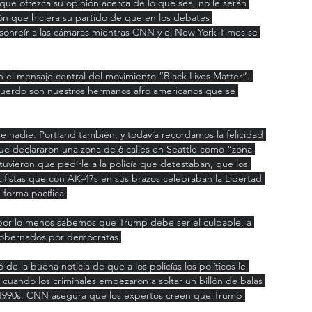
que ofrezca su opinión acerca de lo que sea, no le serán 
ón que hiciera su partido de que en los debates 
 sonreír a las cámaras mientras CNN y el New York Times se 
 el mensaje central del movimiento “Black Lives Matter”. 
uerdo son nuestros hermanos afro americanos que se 
e nadie. Portland también, y todavía recordamos la felicidad 
que declararon una zona de 6 calles en Seattle como “zona 
tuvieron que pedirle a la policía que detestaban, que los 
acifistas que con AK-47s en sus brazos celebraban la Libertad 
forma pacífica.
 por lo menos sabemos que Trump debe ser el culpable, a 
gobernados por demócratas.
e la buena noticia de que a los policías los políticos le 
 cuando los criminales empezaron a soltar un billón de balas 
s 1990s. CNN asegura que los expertos creen que Trump 