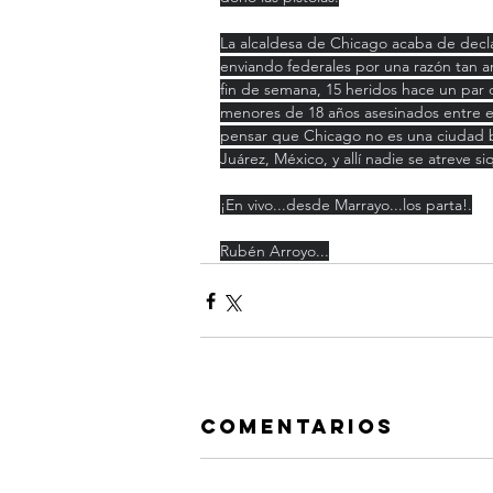
La alcaldesa de Chicago acaba de decla
enviando federales por una razón tan ar
fin de semana, 15 heridos hace un par d
menores de 18 años asesinados entre el 
pensar que Chicago no es una ciudad 
Juárez, México, y allí nadie se atreve s
¡En vivo...desde Marrayo...los parta!.
Rubén Arroyo...
Comentarios