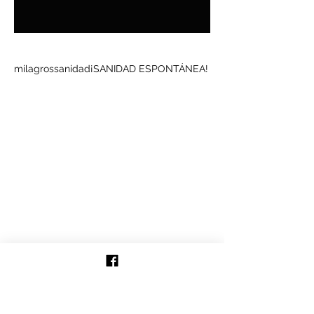
Buscar por tags
milagros
sanidad
¡SANIDAD ESPONTÁNEA!
Síguenos