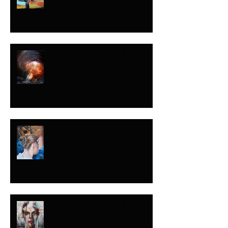
GALLO CANTA
NUNCA SABES
CUÁNDO
NUNCA LO DIJE
CON ESA
INTENCIÓN
ENTRE LA GLORIA
Y EL BARRO