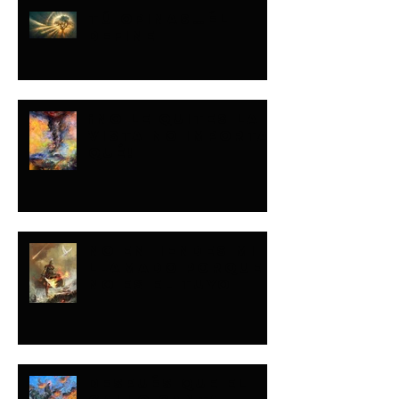
TÚ OPINAS…ÉL
DEFINE
¡NO LE QUITES LA
VISTA NO IMPORTA
QUÉ!
NO ENTIENDES MI
LLAMADO PORQUE
NO ES EL TUYO
DESPUÉS QUE EL