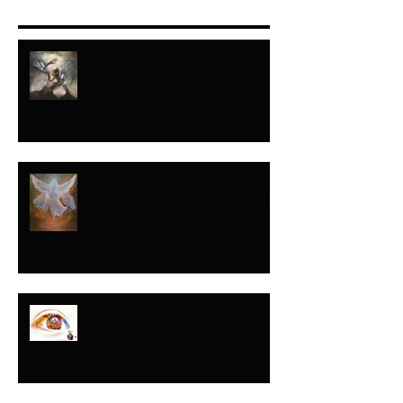
“A JACOB HICE...Y
A ISRAEL FORMÉ"-
ISAÍAS
NADIE LO HABÍA
HECHO...TODOS LO
HARÍAN DESPUÉS
Y ESE DÍA…LAS
LÁGRIMAS ORARON
POR MI