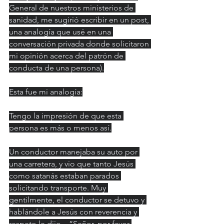
General de nuestros ministerios de 
sanidad, me sugirió escribir en un post, 
una analogía que usé en una 
conversación privada donde solicitaron 
mi opinión acerca del patrón de 
conducta de una persona).
Esta fue mi analogía:
Tengo la impresión de que esta 
persona es más o menos así.
Un conductor manejaba su auto por 
una carretera, y vio que tanto Jesús 
como satanás estaban parados 
solicitando transporte. Muy 
gentilmente, el conductor se detuvo y 
hablándole a Jesús con reverencia y 
respeto le dijo....”Señor, por favor 