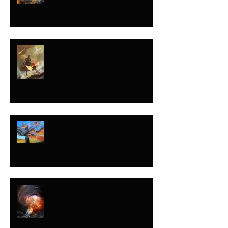
NO ENTIENDES MI
LLAMADO PORQUE
NO ES EL TUYO
DESPUÉS QUE EL
GALLO CANTA
NUNCA SABES
CUÁNDO