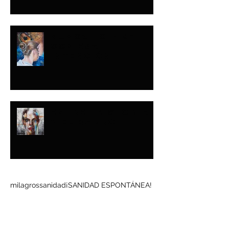
NUNCA LO DIJE
CON ESA
INTENCIÓN
ENTRE LA GLORIA
Y EL BARRO
Buscar por tags
milagros
sanidad
¡SANIDAD ESPONTÁNEA!
Síguenos