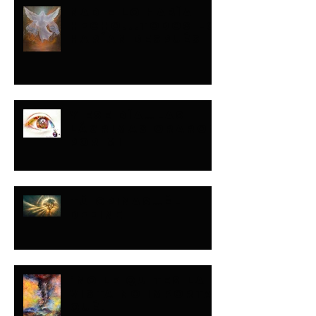
NADIE LO HABÍA
HECHO...TODOS LO
HARÍAN DESPUÉS
Y ESE DÍA…LAS
LÁGRIMAS ORARON
POR MI
TÚ OPINAS…ÉL
DEFINE
¡NO LE QUITES LA
VISTA NO IMPORTA
QUÉ!