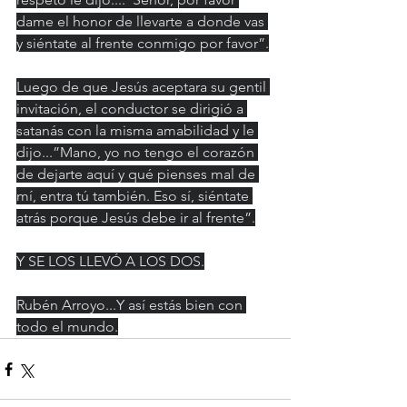
dame el honor de llevarte a donde vas 
y siéntate al frente conmigo por favor”.
Luego de que Jesús aceptara su gentil 
invitación, el conductor se dirigió a 
satanás con la misma amabilidad y le 
dijo...”Mano, yo no tengo el corazón 
de dejarte aquí y qué pienses mal de 
mí, entra tú también. Eso sí, siéntate 
atrás porque Jesús debe ir al frente”.
Y SE LOS LLEVÓ A LOS DOS.
Rubén Arroyo...Y así estás bien con 
todo el mundo.