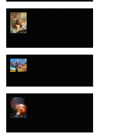
NO ENTIENDES MI
LLAMADO PORQUE
NO ES EL TUYO
DESPUÉS QUE EL
GALLO CANTA
NUNCA SABES
CUÁNDO