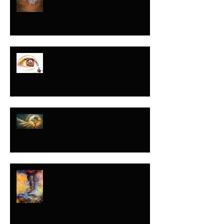
HARÍAN DESPUÉS
Y ESE DÍA…LAS
LÁGRIMAS ORARON
POR MI
TÚ OPINAS…ÉL
DEFINE
¡NO LE QUITES LA
VISTA NO IMPORTA
QUÉ!