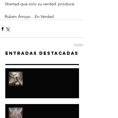
libertad que sólo su verdad  produce.
Rubén Arroyo…En Verdad
Entradas destacadas
“A JACOB HICE...Y
A ISRAEL FORMÉ"-
ISAÍAS
NADIE LO HABÍA
HECHO...TODOS LO