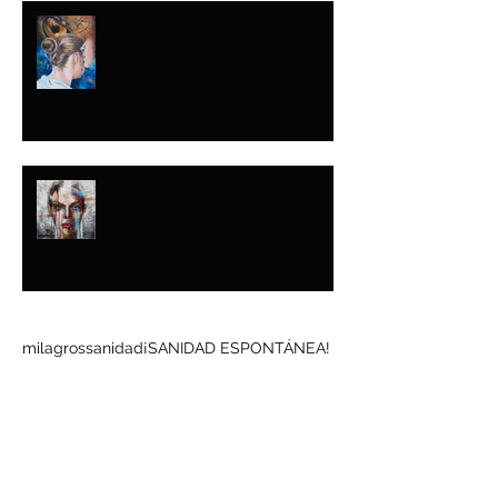
NUNCA LO DIJE
CON ESA
INTENCIÓN
ENTRE LA GLORIA
Y EL BARRO
Buscar por tags
milagros
sanidad
¡SANIDAD ESPONTÁNEA!
Síguenos