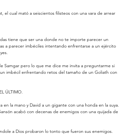
 el cual mató a seiscientos filisteos con una vara de arrear 
rdas tiene que ser una donde no te importe parecer un 
s a parecer imbéciles intentando enfrentarse a un ejército 
eyes.
de Samgar pero lo que me dice me invita a preguntarme si 
 un imbécil enfrentando retos del tamaño de un Goliath con 
EL ÚLTIMO.
a en la mano y David a un gigante con una honda en la suya. 
, y Sansón acabó con decenas de enemigos con una quijada de 
yéndole a Dios probaron lo tonto que fueron sus enemigos.