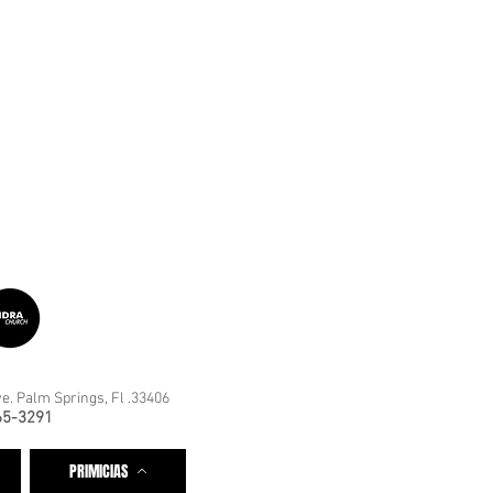
e. Palm Springs, Fl .33406
65-3291
PRIMICIAS