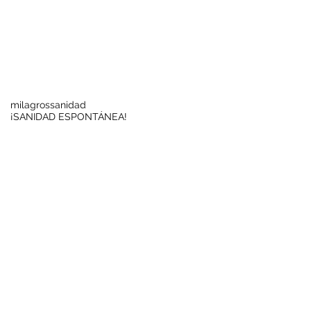
Buscar por tags
milagros
sanidad
¡SANIDAD ESPONTÁNEA!
Síguenos