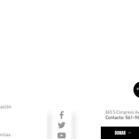
ración
865 S Congress Av
Contacto: 561-9
DONAR
milias