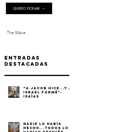
QUIERO DONAR
The Wave
Entradas
destacadas
“A JACOB HICE...Y A
ISRAEL FORMÉ"-
ISAÍAS
NADIE LO HABÍA
HECHO...TODOS LO