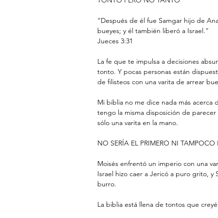
TONTO PERO NO TANTO
“Después de él fue Samgar hijo de Anat,
bueyes; y él también liberó a Israel.”
‭‭Jueces‬ ‭3:31‬ ‭
La fe que te impulsa a decisiones absu
tonto. Y pocas personas están dispuesta
de filisteos con una varita de arrear bu
Mi biblia no me dice nada más acerca 
tengo la misma disposición de parecer
sólo una varita en la mano.
NO SERÍA EL PRIMERO NI TAMPOCO 
Moisés enfrentó un imperio con una var
Israel hizo caer a Jericó a puro grito
burro.
La biblia está llena de tontos que cre