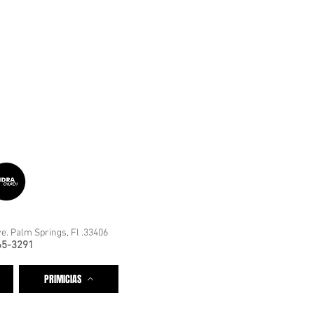
e. Palm Springs, Fl .33406
65-3291
PRIMICIAS