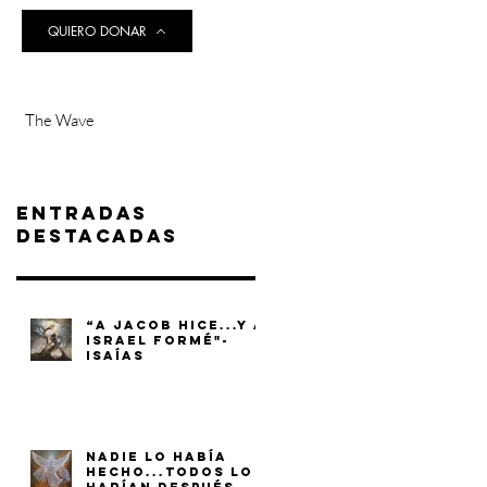
QUIERO DONAR
The Wave
Entradas
destacadas
“A JACOB HICE...Y A
ISRAEL FORMÉ"-
ISAÍAS
NADIE LO HABÍA
HECHO...TODOS LO