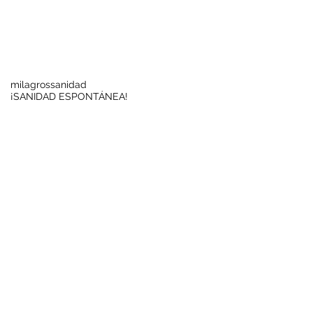
Buscar por tags
milagros
sanidad
¡SANIDAD ESPONTÁNEA!
Síguenos