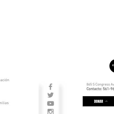
ración
865 S Congress Av
Contacto: 561-9
DONAR
milias