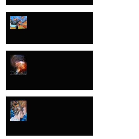
DESPUÉS QUE EL
GALLO CANTA
NUNCA SABES
CUÁNDO
NUNCA LO DIJE
CON ESA
INTENCIÓN