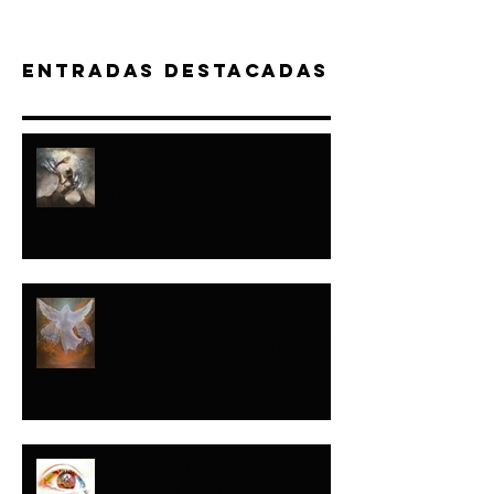
Entradas destacadas
“A JACOB HICE...Y
A ISRAEL FORMÉ"-
ISAÍAS
NADIE LO HABÍA
HECHO...TODOS LO
HARÍAN DESPUÉS
Y ESE DÍA…LAS
LÁGRIMAS ORARON