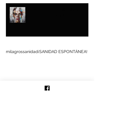
ENTRE LA GLORIA
Y EL BARRO
Buscar por tags
milagros
sanidad
¡SANIDAD ESPONTÁNEA!
Síguenos