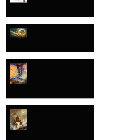
POR MI
TÚ OPINAS…ÉL
DEFINE
¡NO LE QUITES LA
VISTA NO IMPORTA
QUÉ!
NO ENTIENDES MI
LLAMADO PORQUE
NO ES EL TUYO