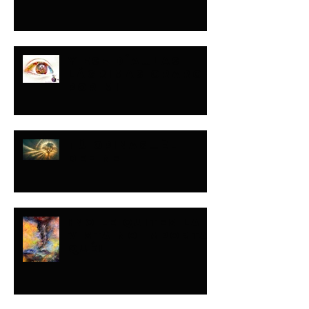
Y ESE DÍA…LAS
LÁGRIMAS ORARON
POR MI
TÚ OPINAS…ÉL
DEFINE
¡NO LE QUITES LA
VISTA NO IMPORTA
QUÉ!