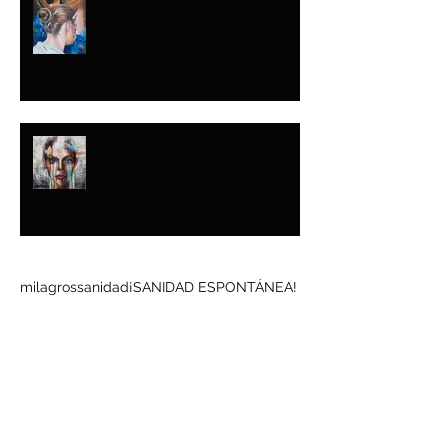
CON ESA
INTENCIÓN
ENTRE LA GLORIA
Y EL BARRO
Buscar por tags
milagros
sanidad
¡SANIDAD ESPONTÁNEA!
Síguenos