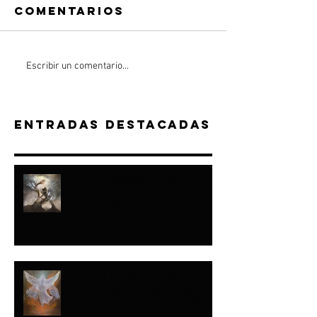
Comentarios
Escribir un comentario...
Entradas destacadas
“A JACOB HICE...Y
A ISRAEL FORMÉ"-
ISAÍAS
NADIE LO HABÍA
HECHO...TODOS LO
HARÍAN DESPUÉS