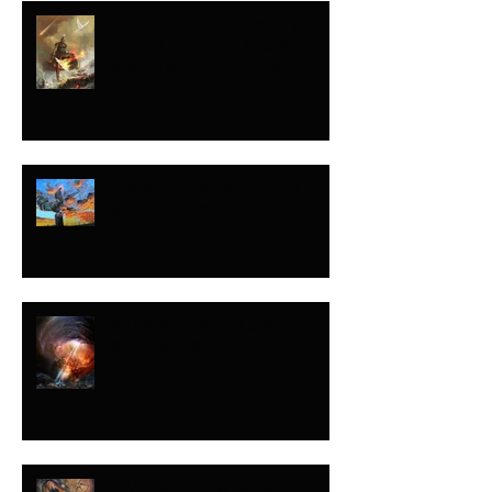
NO ENTIENDES MI
LLAMADO PORQUE
NO ES EL TUYO
DESPUÉS QUE EL
GALLO CANTA
NUNCA SABES
CUÁNDO
NUNCA LO DIJE