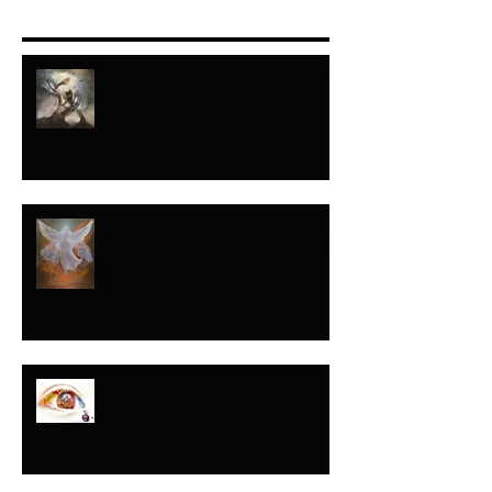
“A JACOB HICE...Y
A ISRAEL FORMÉ"-
ISAÍAS
NADIE LO HABÍA
HECHO...TODOS LO
HARÍAN DESPUÉS
Y ESE DÍA…LAS
LÁGRIMAS ORARON
POR MI