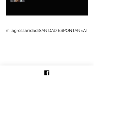
Buscar por tags
milagros
sanidad
¡SANIDAD ESPONTÁNEA!
Síguenos