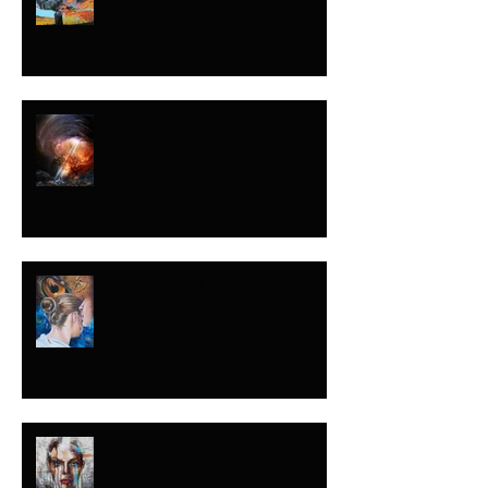
GALLO CANTA
NUNCA SABES
CUÁNDO
NUNCA LO DIJE
CON ESA
INTENCIÓN
ENTRE LA GLORIA
Y EL BARRO