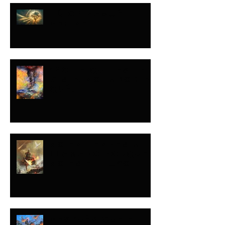
TÚ OPINAS…ÉL
DEFINE
¡NO LE QUITES LA
VISTA NO IMPORTA
QUÉ!
NO ENTIENDES MI
LLAMADO PORQUE
NO ES EL TUYO
DESPUÉS QUE EL