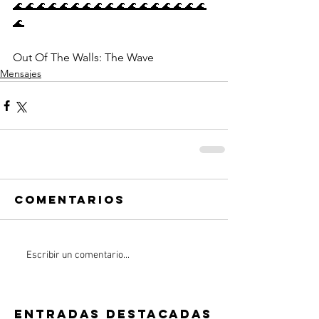
🌊🌊🌊🌊🌊🌊🌊🌊🌊🌊🌊🌊🌊🌊🌊🌊🌊
🌊
Out Of The Walls: The Wave
Mensajes
Comentarios
Escribir un comentario...
Entradas destacadas