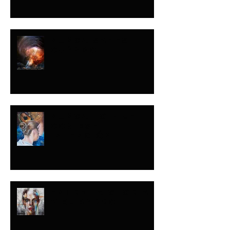
NUNCA SABES
CUÁNDO
NUNCA LO DIJE
CON ESA
INTENCIÓN
ENTRE LA GLORIA
Y EL BARRO