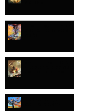
DEFINE
¡NO LE QUITES LA
VISTA NO IMPORTA
QUÉ!
NO ENTIENDES MI
LLAMADO PORQUE
NO ES EL TUYO
DESPUÉS QUE EL
GALLO CANTA