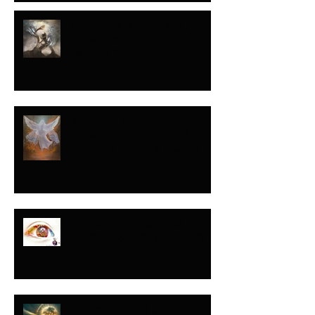
“A JACOB HICE...Y
A ISRAEL FORMÉ"-
ISAÍAS
NADIE LO HABÍA
HECHO...TODOS LO
HARÍAN DESPUÉS
Y ESE DÍA…LAS
LÁGRIMAS ORARON
POR MI
TÚ OPINAS…ÉL