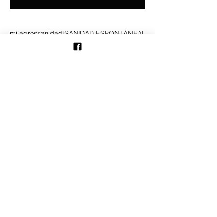
Buscar por tags
milagros
sanidad
¡SANIDAD ESPONTÁNEA!
Síguenos