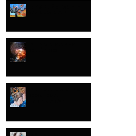
DESPUÉS QUE EL
GALLO CANTA
NUNCA SABES
CUÁNDO
NUNCA LO DIJE
CON ESA
INTENCIÓN
ENTRE LA GLORIA