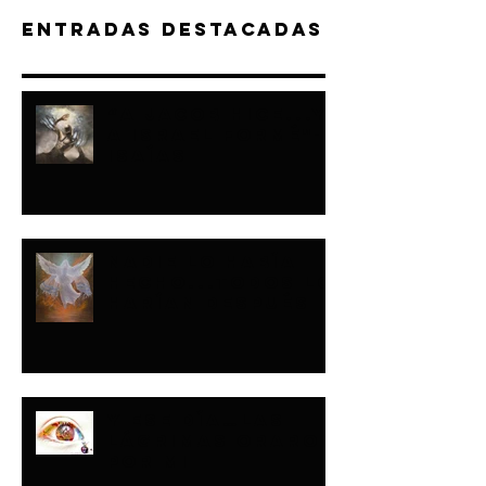
Entradas destacadas
“A JACOB HICE...Y
A ISRAEL FORMÉ"-
ISAÍAS
NADIE LO HABÍA
HECHO...TODOS LO
HARÍAN DESPUÉS
Y ESE DÍA…LAS
LÁGRIMAS ORARON
POR MI