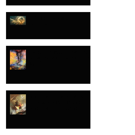
TÚ OPINAS…ÉL
DEFINE
¡NO LE QUITES LA
VISTA NO IMPORTA
QUÉ!
NO ENTIENDES MI
LLAMADO PORQUE
NO ES EL TUYO