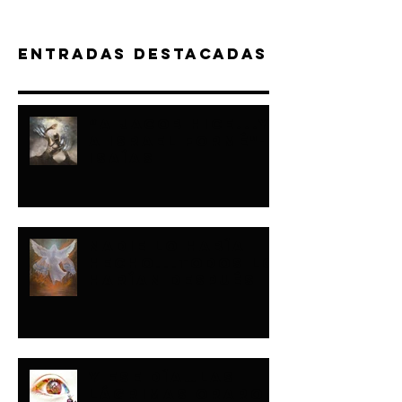
Entradas destacadas
“A JACOB HICE...Y
A ISRAEL FORMÉ"-
ISAÍAS
NADIE LO HABÍA
HECHO...TODOS LO
HARÍAN DESPUÉS
Y ESE DÍA…LAS
LÁGRIMAS ORARON