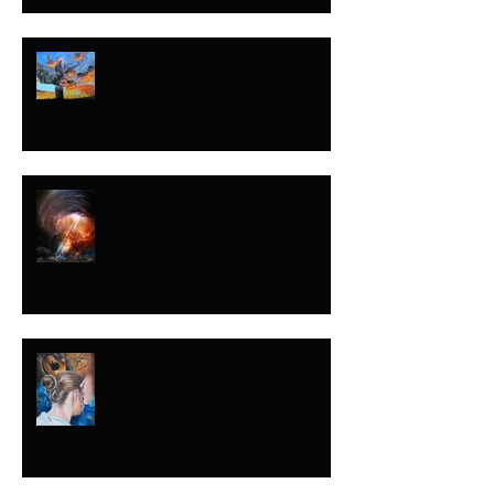
DESPUÉS QUE EL
GALLO CANTA
NUNCA SABES
CUÁNDO
NUNCA LO DIJE
CON ESA
INTENCIÓN