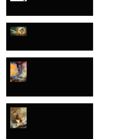
POR MI
TÚ OPINAS…ÉL
DEFINE
¡NO LE QUITES LA
VISTA NO IMPORTA
QUÉ!
NO ENTIENDES MI
LLAMADO PORQUE
NO ES EL TUYO