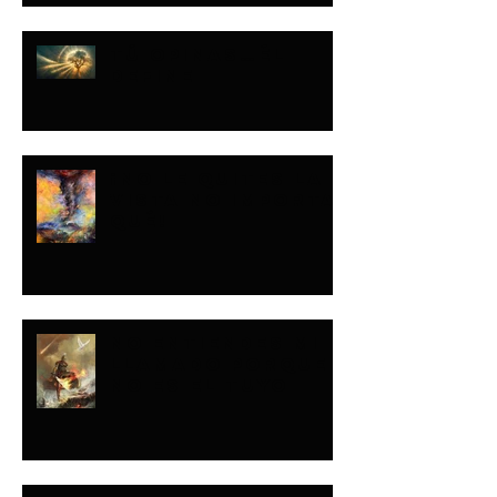
TÚ OPINAS…ÉL
DEFINE
¡NO LE QUITES LA
VISTA NO IMPORTA
QUÉ!
NO ENTIENDES MI
LLAMADO PORQUE
NO ES EL TUYO