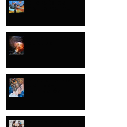
DESPUÉS QUE EL
GALLO CANTA
NUNCA SABES
CUÁNDO
NUNCA LO DIJE
CON ESA
INTENCIÓN
ENTRE LA GLORIA