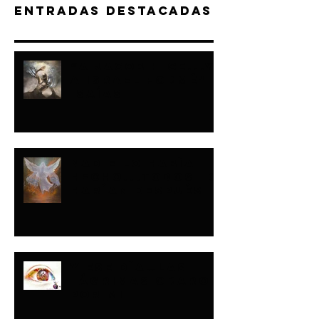
Entradas destacadas
“A JACOB HICE...Y
A ISRAEL FORMÉ"-
ISAÍAS
NADIE LO HABÍA
HECHO...TODOS LO
HARÍAN DESPUÉS
Y ESE DÍA…LAS
LÁGRIMAS ORARON
POR MI