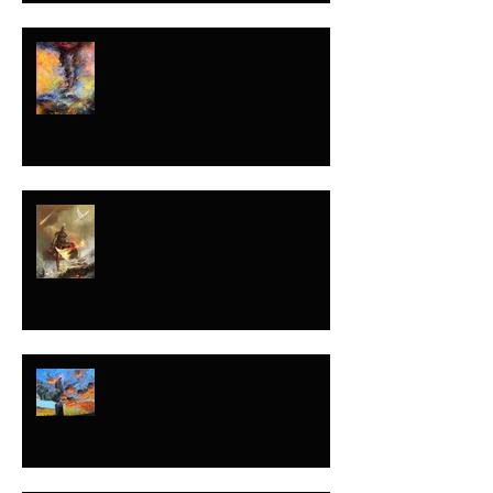
¡NO LE QUITES LA
VISTA NO IMPORTA
QUÉ!
NO ENTIENDES MI
LLAMADO PORQUE
NO ES EL TUYO
DESPUÉS QUE EL
GALLO CANTA