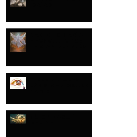
ISAÍAS
NADIE LO HABÍA
HECHO...TODOS LO
HARÍAN DESPUÉS
Y ESE DÍA…LAS
LÁGRIMAS ORARON
POR MI
TÚ OPINAS…ÉL
DEFINE