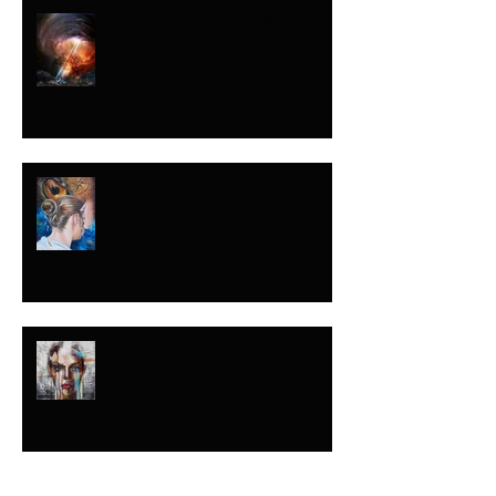
NUNCA SABES
CUÁNDO
NUNCA LO DIJE
CON ESA
INTENCIÓN
ENTRE LA GLORIA
Y EL BARRO
Buscar por tags