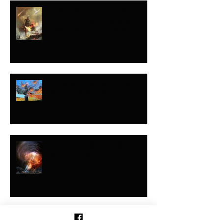
NO ENTIENDES MI
LLAMADO PORQUE
NO ES EL TUYO
DESPUÉS QUE EL
GALLO CANTA
NUNCA SABES
CUÁNDO
NUNCA LO DIJE