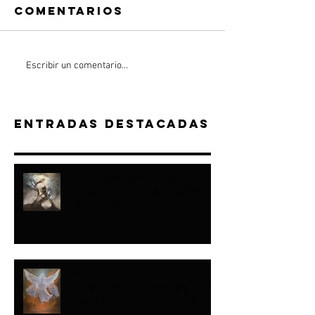
Comentarios
Escribir un comentario...
Entradas destacadas
“A JACOB HICE...Y
A ISRAEL FORMÉ"-
ISAÍAS
NADIE LO HABÍA
HECHO...TODOS LO
HARÍAN DESPUÉS