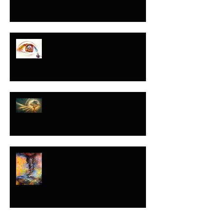
Y ESE DÍA…LAS
LÁGRIMAS ORARON
POR MI
TÚ OPINAS…ÉL
DEFINE
¡NO LE QUITES LA
VISTA NO IMPORTA
QUÉ!