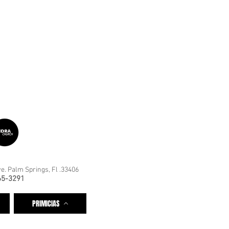
e. Palm Springs, Fl .33406
65-3291
PRIMICIAS