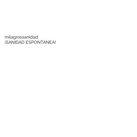
Buscar por tags
milagros
sanidad
¡SANIDAD ESPONTÁNEA!
Síguenos