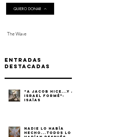
QUIERO DONAR
The Wave
Entradas
destacadas
“A JACOB HICE...Y A
ISRAEL FORMÉ"-
ISAÍAS
NADIE LO HABÍA
HECHO...TODOS LO