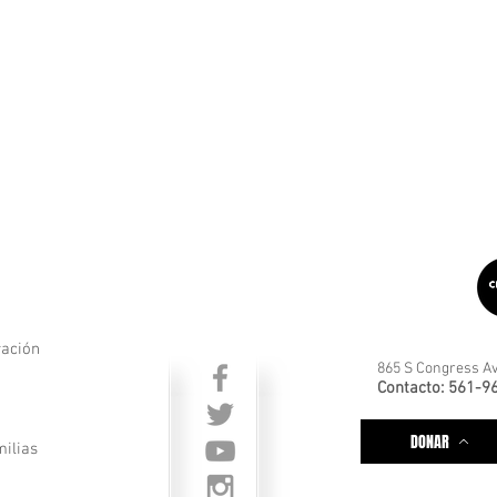
ración
865 S Congress Av
Contacto: 561-9
DONAR
milias