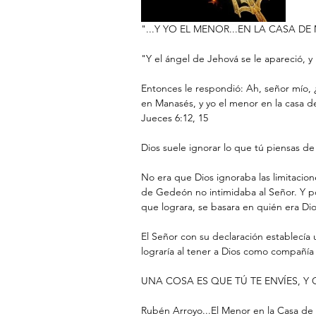
"...Y YO EL MENOR...EN LA CASA DE
"Y el ángel de Jehová se le apareció, y 
Entonces le respondió: Ah, señor mío, ¿
en Manasés, y yo el menor en la casa d
‭‭Jueces‬ ‭6:12, 15‬ ‭
Dios suele ignorar lo que tú piensas de 
No era que Dios ignoraba las limitaci
de Gedeón no intimidaba al Señor. Y por 
que lograra, se basara en quién era Dio
El Señor con su declaración establecí
lograría al tener a Dios como compañía e
UNA COSA ES QUE TÚ TE ENVÍES, Y
Rubén Arroyo...El Menor en la Casa de