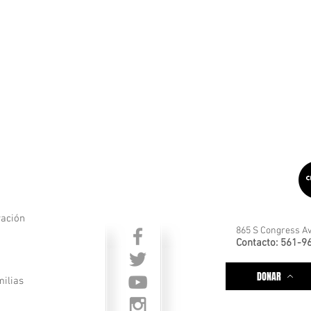
ración
865 S Congress Av
Contacto: 561-9
DONAR
milias