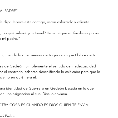
 MI PADRE”
le dijo: Jehová está contigo, varón esforzado y valiente.
con qué salvaré yo a Israel? He aquí que mi familia es pobre 
e mi padre.”
ti, cuando lo que piensas de ti ignora lo que Él dice de ti. 
ones de Gedeón. Simplemente el sentido de inadecuacidad 
el contrario, saberse descalificado lo calificaba para que lo 
s y no en quién era él.
a una identidad de Guerrero en Gedeón basada en lo que 
n una asignación al cual Dios lo enviaría.
 OTRA COSA ES CUANDO ES DIOS QUIEN TE ENVÍA.
 mi Padre