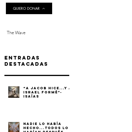
QUIERO DONAR
The Wave
Entradas
destacadas
“A JACOB HICE...Y A
ISRAEL FORMÉ"-
ISAÍAS
NADIE LO HABÍA
HECHO...TODOS LO