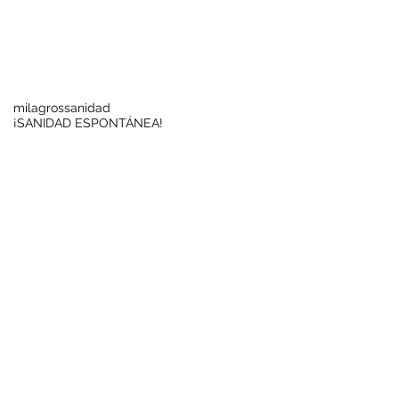
Buscar por tags
milagros
sanidad
¡SANIDAD ESPONTÁNEA!
Síguenos