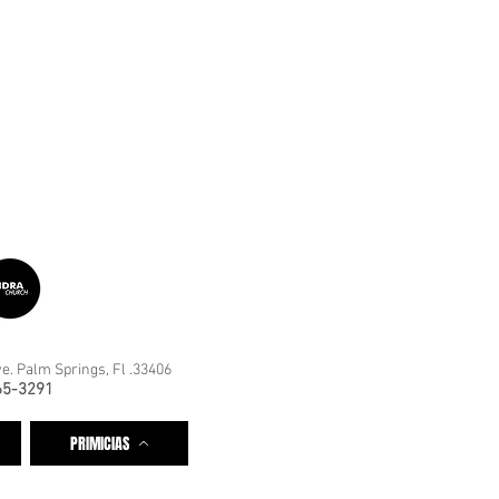
e. Palm Springs, Fl .33406
65-3291
PRIMICIAS