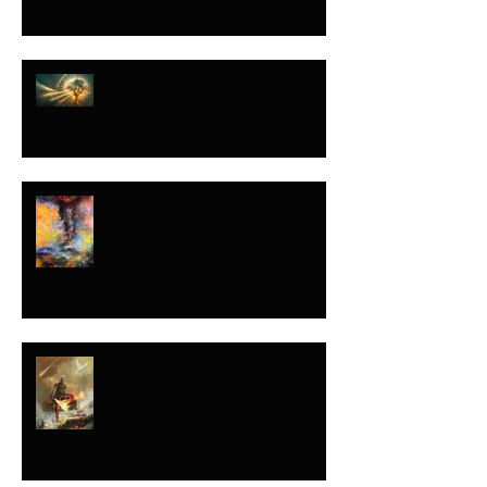
TÚ OPINAS…ÉL
DEFINE
¡NO LE QUITES LA
VISTA NO IMPORTA
QUÉ!
NO ENTIENDES MI
LLAMADO PORQUE
NO ES EL TUYO