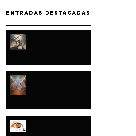
Entradas destacadas
“A JACOB HICE...Y
A ISRAEL FORMÉ"-
ISAÍAS
NADIE LO HABÍA
HECHO...TODOS LO
HARÍAN DESPUÉS
Y ESE DÍA…LAS
LÁGRIMAS ORARON
POR MI