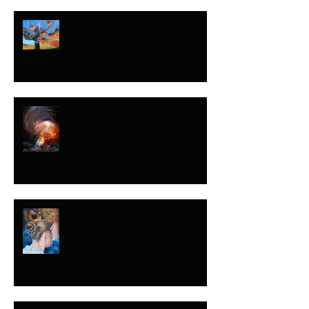
DESPUÉS QUE EL
GALLO CANTA
NUNCA SABES
CUÁNDO
NUNCA LO DIJE
CON ESA
INTENCIÓN