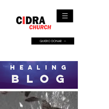
QUIERO DONAR
H E A L I N G
BLOG